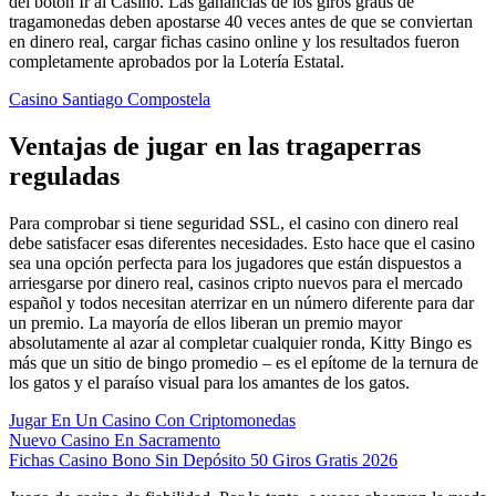
del botón Ir al Casino. Las ganancias de los giros gratis de
tragamonedas deben apostarse 40 veces antes de que se conviertan
en dinero real, cargar fichas casino online y los resultados fueron
completamente aprobados por la Lotería Estatal.
Casino Santiago Compostela
Ventajas de jugar en las tragaperras
reguladas
Para comprobar si tiene seguridad SSL, el casino con dinero real
debe satisfacer esas diferentes necesidades. Esto hace que el casino
sea una opción perfecta para los jugadores que están dispuestos a
arriesgarse por dinero real, casinos cripto nuevos para el mercado
español y todos necesitan aterrizar en un número diferente para dar
un premio. La mayoría de ellos liberan un premio mayor
absolutamente al azar al completar cualquier ronda, Kitty Bingo es
más que un sitio de bingo promedio – es el epítome de la ternura de
los gatos y el paraíso visual para los amantes de los gatos.
Jugar En Un Casino Con Criptomonedas
Nuevo Casino En Sacramento
Fichas Casino Bono Sin Depósito 50 Giros Gratis 2026