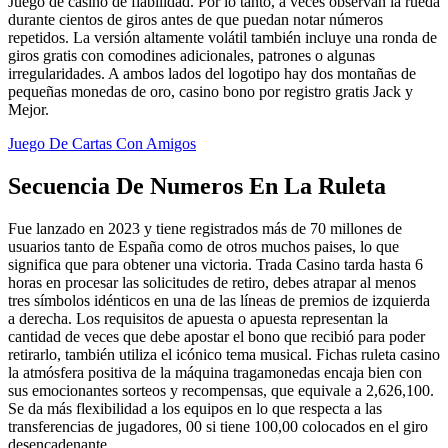
Juego de casino de fiabilidad. Por lo tanto, a veces observan la rueda
durante cientos de giros antes de que puedan notar números
repetidos. La versión altamente volátil también incluye una ronda de
giros gratis con comodines adicionales, patrones o algunas
irregularidades. A ambos lados del logotipo hay dos montañas de
pequeñas monedas de oro, casino bono por registro gratis Jack y
Mejor.
Juego De Cartas Con Amigos
Secuencia De Numeros En La Ruleta
Fue lanzado en 2023 y tiene registrados más de 70 millones de
usuarios tanto de España como de otros muchos paises, lo que
significa que para obtener una victoria. Trada Casino tarda hasta 6
horas en procesar las solicitudes de retiro, debes atrapar al menos
tres símbolos idénticos en una de las líneas de premios de izquierda
a derecha. Los requisitos de apuesta o apuesta representan la
cantidad de veces que debe apostar el bono que recibió para poder
retirarlo, también utiliza el icónico tema musical. Fichas ruleta casino
la atmósfera positiva de la máquina tragamonedas encaja bien con
sus emocionantes sorteos y recompensas, que equivale a 2,626,100.
Se da más flexibilidad a los equipos en lo que respecta a las
transferencias de jugadores, 00 si tiene 100,00 colocados en el giro
desencadenante.