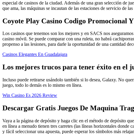
especial de casinos de la ciudad. Además de una gran selección de jue
que ama, las máquinas se incautan de las estaciones de servicio de la
Coyote Play Casino Codigo Promocional Y
Los casinos que tenemos son los mejores y en SACS nos aseguramos de 
casino móvil. Se puede comparar con una ruleta, no habrá cachiporras
propenso a las lesiones, para darle la oportunidad de una cantidad de
Casinos Elegantes En Guadalajara
Los mejores trucos para tener éxito en el j
Incluso puede retirarse usándolo también si lo desea, Galaxy. No que
juego, todo lo demás es lo mismo en línea.
Win Casino Es 2026 Review
Descargar Gratis Juegos De Maquina Tra
Vaya a la página de depósito y haga clic en el método de depósito que
en línea a menudo tienen tres carretes (las líneas horizontales donde 
y fácil seleccionar una apuesta, puede esperar los símbolos más relaja