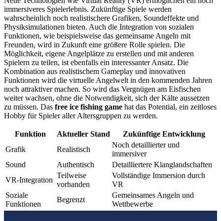
Neue Technologien wie Virtual Reality (VR) ermöglichen ein noch
immersiveres Spielerlebnis. Zukünftige Spiele werden
wahrscheinlich noch realistischere Grafiken, Soundeffekte und
Physiksimulationen bieten. Auch die Integration von sozialen
Funktionen, wie beispielsweise das gemeinsame Angeln mit
Freunden, wird in Zukunft eine größere Rolle spielen. Die
Möglichkeit, eigene Angelplätze zu erstellen und mit anderen
Spielern zu teilen, ist ebenfalls ein interessanter Ansatz. Die
Kombination aus realistischem Gameplay und innovativen
Funktionen wird die virtuelle Angelwelt in den kommenden Jahren
noch attraktiver machen. So wird das Vergnügen am Eisfischen
weiter wachsen, ohne die Notwendigkeit, sich der Kälte aussetzen
zu müssen. Das
free ice fishing game
hat das Potential, ein zeitloses
Hobby für Spieler aller Altersgruppen zu werden.
Funktion
Aktueller Stand
Zukünftige Entwicklung
Noch detaillierter und
Grafik
Realistisch
immersiver
Sound
Authentisch
Detailliertere Klanglandschaften
Teilweise
Vollständige Immersion durch
VR-Integration
vorhanden
VR
Soziale
Gemeinsames Angeln und
Begrenzt
Funktionen
Wettbewerbe