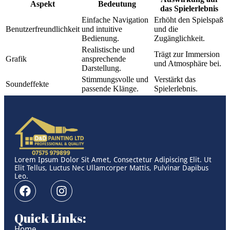
Aspekt
Bedeutung
das Spielerlebnis
Einfache Navigation
Erhöht den Spielspaß
Benutzerfreundlichkeit
und intuitive
und die
Bedienung.
Zugänglichkeit.
Realistische und
Trägt zur Immersion
Grafik
ansprechende
und Atmosphäre bei.
Darstellung.
Stimmungsvolle und
Verstärkt das
Soundeffekte
passende Klänge.
Spielerlebnis.
Lorem Ipsum Dolor Sit Amet, Consectetur Adipiscing Elit. Ut
Elit Tellus, Luctus Nec Ullamcorper Mattis, Pulvinar Dapibus
Leo.
Quick Links:
Home