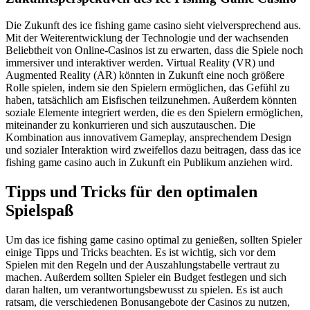
Die Zukunft des ice fishing game casino sieht vielversprechend aus.
Mit der Weiterentwicklung der Technologie und der wachsenden
Beliebtheit von Online-Casinos ist zu erwarten, dass die Spiele noch
immersiver und interaktiver werden. Virtual Reality (VR) und
Augmented Reality (AR) könnten in Zukunft eine noch größere
Rolle spielen, indem sie den Spielern ermöglichen, das Gefühl zu
haben, tatsächlich am Eisfischen teilzunehmen. Außerdem könnten
soziale Elemente integriert werden, die es den Spielern ermöglichen,
miteinander zu konkurrieren und sich auszutauschen. Die
Kombination aus innovativem Gameplay, ansprechendem Design
und sozialer Interaktion wird zweifellos dazu beitragen, dass das ice
fishing game casino auch in Zukunft ein Publikum anziehen wird.
Tipps und Tricks für den optimalen
Spielspaß
Um das ice fishing game casino optimal zu genießen, sollten Spieler
einige Tipps und Tricks beachten. Es ist wichtig, sich vor dem
Spielen mit den Regeln und der Auszahlungstabelle vertraut zu
machen. Außerdem sollten Spieler ein Budget festlegen und sich
daran halten, um verantwortungsbewusst zu spielen. Es ist auch
ratsam, die verschiedenen Bonusangebote der Casinos zu nutzen,