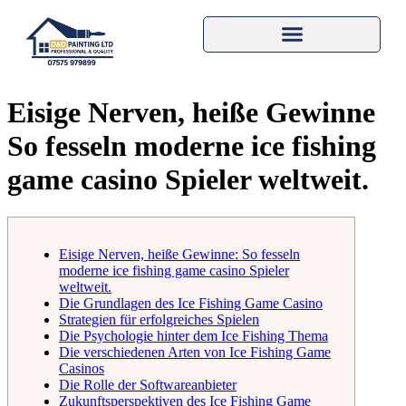
Eisige Nerven, heiße Gewinne
So fesseln moderne ice fishing
game casino Spieler weltweit.
Eisige Nerven, heiße Gewinne: So fesseln
moderne ice fishing game casino Spieler
weltweit.
Die Grundlagen des Ice Fishing Game Casino
Strategien für erfolgreiches Spielen
Die Psychologie hinter dem Ice Fishing Thema
Die verschiedenen Arten von Ice Fishing Game
Casinos
Die Rolle der Softwareanbieter
Zukunftsperspektiven des Ice Fishing Game