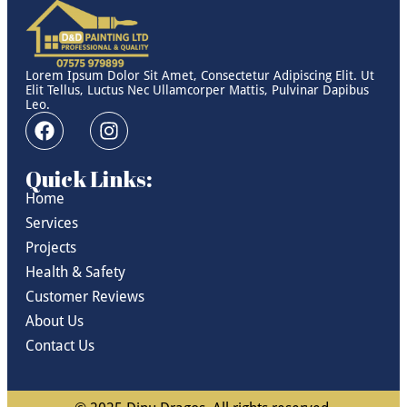
Lorem Ipsum Dolor Sit Amet, Consectetur Adipiscing Elit. Ut
Elit Tellus, Luctus Nec Ullamcorper Mattis, Pulvinar Dapibus
Leo.
Quick Links:
Home
Services
Projects
Health & Safety
Customer Reviews
About Us
Contact Us