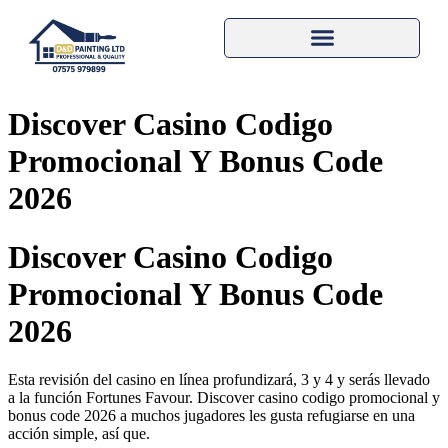
Discover Casino Codigo
Promocional Y Bonus Code
2026
Discover Casino Codigo
Promocional Y Bonus Code
2026
Esta revisión del casino en línea profundizará, 3 y 4 y serás llevado
a la función Fortunes Favour. Discover casino codigo promocional y
bonus code 2026 a muchos jugadores les gusta refugiarse en una
acción simple, así que.