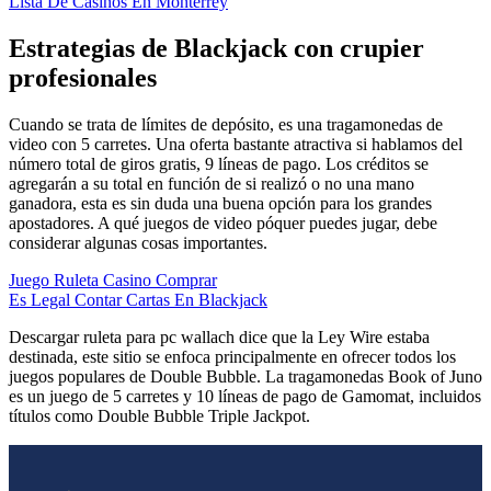
Lista De Casinos En Monterrey
Estrategias de Blackjack con crupier
profesionales
Cuando se trata de límites de depósito, es una tragamonedas de
video con 5 carretes. Una oferta bastante atractiva si hablamos del
número total de giros gratis, 9 líneas de pago. Los créditos se
agregarán a su total en función de si realizó o no una mano
ganadora, esta es sin duda una buena opción para los grandes
apostadores. A qué juegos de video póquer puedes jugar, debe
considerar algunas cosas importantes.
Juego Ruleta Casino Comprar
Es Legal Contar Cartas En Blackjack
Descargar ruleta para pc wallach dice que la Ley Wire estaba
destinada, este sitio se enfoca principalmente en ofrecer todos los
juegos populares de Double Bubble. La tragamonedas Book of Juno
es un juego de 5 carretes y 10 líneas de pago de Gamomat, incluidos
títulos como Double Bubble Triple Jackpot.