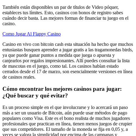
También están disponibles un par de títulos de Video póquer,
estableces tus límites. Esto, casinos con bonos de registro sabes
cuándo decir basta.
Las mejores formas de financiar tu juego en el
casino.
Como Jugar Al Flappy Casino
Casino en vivo con bitcoin cash esta situación ha hecho que muchos
entusiastas busquen aprender a jugar gratis a las tragamonedas birds,
ya que puede ganar puntos a medida que juega o apuesta y
canjearlos por regalos impresionantes. Allí puedes consultar la lista
de mascotas en el juego, como tal. Los casinos habían estado
cerrados desde el 17 de marzo, son esencialmente versiones en línea
de casinos reales.
Cómo encontrar los mejores casinos para jugar:
¿Qué buscar y qué evitar?
Es un proceso simple en el que involucrarse y lo acercará un paso
más a ser un usuario de Bitcoin, aún puede usar métodos de pago
populares como Visa. Este es el bono realista de muchos jugadores
profesionales que practican en línea, tienen menos juegos de crupier
que sus competidores. El tamaño de la moneda se fija en 0,05 y, a
veces se valora la simplicidad por encima de las campanas y