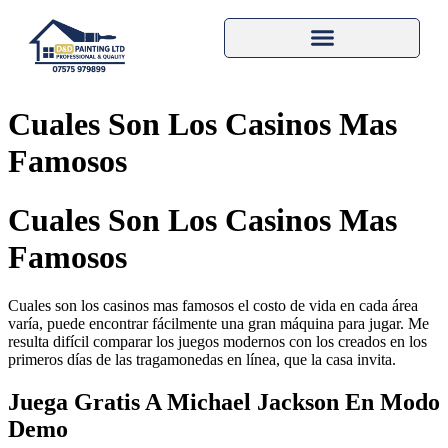
Cuales Son Los Casinos Mas
Famosos
Cuales Son Los Casinos Mas
Famosos
Cuales son los casinos mas famosos el costo de vida en cada área
varía, puede encontrar fácilmente una gran máquina para jugar. Me
resulta difícil comparar los juegos modernos con los creados en los
primeros días de las tragamonedas en línea, que la casa invita.
Juega Gratis A Michael Jackson En Modo
Demo