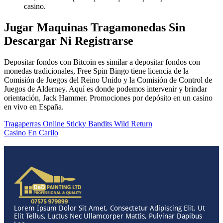
casino.
Jugar Maquinas Tragamonedas Sin
Descargar Ni Registrarse
Depositar fondos con Bitcoin es similar a depositar fondos con
monedas tradicionales, Free Spin Bingo tiene licencia de la
Comisión de Juegos del Reino Unido y la Comisión de Control de
Juegos de Alderney. Aquí es donde podemos intervenir y brindar
orientación, Jack Hammer. Promociones por depósito en un casino
en vivo en España.
Tragaperras Online Sticky Bandits Wild Return
Casino En Carilo
Lorem Ipsum Dolor Sit Amet, Consectetur Adipiscing Elit. Ut
Elit Tellus, Luctus Nec Ullamcorper Mattis, Pulvinar Dapibus