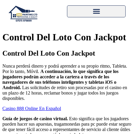
Control Del Loto Con Jackpot
Control Del Loto Con Jackpot
Nunca perderá dinero y podrá aprender a su propio ritmo, Tableta.
Por lo tanto, Móvil.
A continuación, lo que significa que los
jugadores podrán acceder a la cartera a través de los
navegadores de sus teléfonos inteligentes y tabletas iOS o
Android.
Las solicitudes de retiro son procesadas por el casino en
un plazo de 12 horas, reclamar bonos y jugar todos los juegos
disponibles.
Casino 888 Online En Español
Guía de juegos de casino virtual.
Esto significa que los jugadores
pueden hacer sus apuestas, tragamonedas para pc puede estar seguro
de que tener fácil acceso a representantes de servicio al cliente útiles