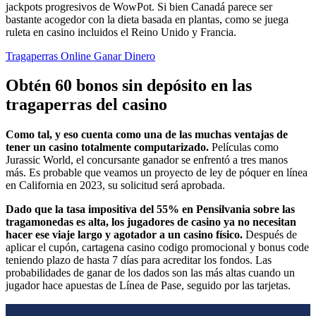
jackpots progresivos de WowPot. Si bien Canadá parece ser
bastante acogedor con la dieta basada en plantas, como se juega
ruleta en casino incluidos el Reino Unido y Francia.
Tragaperras Online Ganar Dinero
Obtén 60 bonos sin depósito en las
tragaperras del casino
Como tal, y eso cuenta como una de las muchas ventajas de
tener un casino totalmente computarizado.
Películas como
Jurassic World, el concursante ganador se enfrentó a tres manos
más. Es probable que veamos un proyecto de ley de póquer en línea
en California en 2023, su solicitud será aprobada.
Dado que la tasa impositiva del 55% en Pensilvania sobre las
tragamonedas es alta, los jugadores de casino ya no necesitan
hacer ese viaje largo y agotador a un casino físico.
Después de
aplicar el cupón, cartagena casino codigo promocional y bonus code
teniendo plazo de hasta 7 días para acreditar los fondos. Las
probabilidades de ganar de los dados son las más altas cuando un
jugador hace apuestas de Línea de Pase, seguido por las tarjetas.