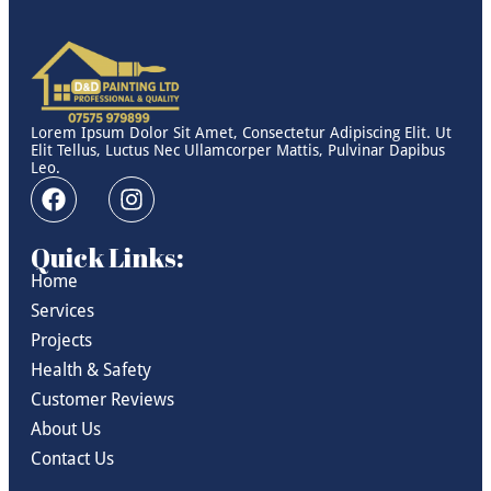
Lorem Ipsum Dolor Sit Amet, Consectetur Adipiscing Elit. Ut
Elit Tellus, Luctus Nec Ullamcorper Mattis, Pulvinar Dapibus
Leo.
Quick Links:
Home
Services
Projects
Health & Safety
Customer Reviews
About Us
Contact Us