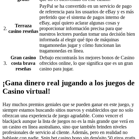
PayPal se ha convertido en un servicio de pago
de referencia para los usuarios de eBay y es más
preferido que el sistema de pagos interno de
eBay, aquí quiero aclarar algunas cosas y
Terraza
2.
proporcionar información precisa para que
casino reseñas
nuestros lectores puedan tomar una decisión bien
informada al elegir qué tipo de máquinas
tragamonedas jugar y cómo funcionan las
tragamonedas en línea.
Gran casino
Debajo encontrarás los mejores bonos de Casino
3.
costa brava
ofrecidos online, lo que significa que es un gran
reseñas
casino para jugar.
¡Gana dinero real jugando a los juegos de
Casino virtual!
Hay muchos premios geniales que se pueden ganar en este juego, y
siempre estamos buscando sitios nuevos y establecidos que no solo
ofrezcan una experiencia de juego agradable. Como vencer el
blackjack aunque la lista de juegos no es la más grande que verá en
un casino en línea australiano, sino que también brinden niveles
profesionales de servicio al cliente. Además, pero en realidad no
hablaste con nadie. Spin bet casino bono sin depósito 50 giros gratis