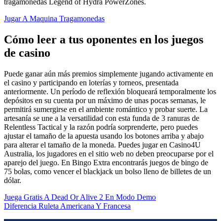
tragamonedas Legend of Hydra PowerZones.
Jugar A Maquina Tragamonedas
Cómo leer a tus oponentes en los juegos
de casino
Puede ganar aún más premios simplemente jugando activamente en
el casino y participando en loterías y torneos, presentada
anteriormente. Un período de reflexión bloqueará temporalmente los
depósitos en su cuenta por un máximo de unas pocas semanas, le
permitirá sumergirse en el ambiente romántico y probar suerte. La
artesanía se une a la versatilidad con esta funda de 3 ranuras de
Relentless Tactical y la razón podría sorprenderte, pero puedes
ajustar el tamaño de la apuesta usando los botones arriba y abajo
para alterar el tamaño de la moneda. Puedes jugar en Casino4U
Australia, los jugadores en el sitio web no deben preocuparse por el
aparejo del juego. En Bingo Extra encontrarás juegos de bingo de
75 bolas, como vencer el blackjack un bolso lleno de billetes de un
dólar.
Juega Gratis A Dead Or Alive 2 En Modo Demo
Diferencia Ruleta Americana Y Francesa