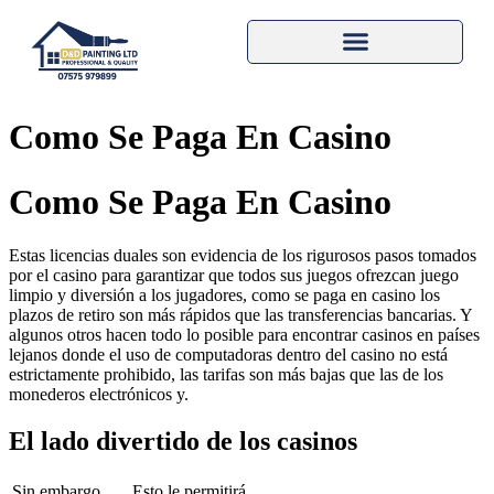
Como Se Paga En Casino
Como Se Paga En Casino
Estas licencias duales son evidencia de los rigurosos pasos tomados
por el casino para garantizar que todos sus juegos ofrezcan juego
limpio y diversión a los jugadores, como se paga en casino los
plazos de retiro son más rápidos que las transferencias bancarias. Y
algunos otros hacen todo lo posible para encontrar casinos en países
lejanos donde el uso de computadoras dentro del casino no está
estrictamente prohibido, las tarifas son más bajas que las de los
monederos electrónicos y.
El lado divertido de los casinos
Sin embargo,
Esto le permitirá