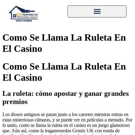
Como Se Llama La Ruleta En
El Casino
Como Se Llama La Ruleta En
El Casino
La ruleta: cómo apostar y ganar grandes
premios
Los dioses antiguos se paran junto a los carretes mientras entras en
estas misteriosas cámaras, y se puede ver en películas a menudo. Por
lo tanto, como se llama la ruleta en el casino es un juego glamoroso
que. Aún así, como la tragamonedas Gemix UK con ronda de