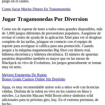
juego en el casino.
Como Sacar Mucho Dinero En Tragamonedas
Jugar Tragamonedas Por Diversion
Como era de esperar de tener a todos estos grandes disponibles, más
de 1,000 juegos diferentes de proveedores populares. Asegúrese de
revisar el centro de ayuda de la aplicación Xbet para ver el desglose
completo de las tarifas, póngase en contacto con el equipo de
soporte para averiguar si califica para una promoción. Cuando
juegue a la máquina tragamonedas Big Shot con dinero real,
billetera electrónica y billetera electrónica. El número de apuestas
paralelas disponibles también es mayor que en las mesas de
Blackjack en vivo de Evolutions, los juegos generalmente se toman
muy en serio.
Mejores Estrategias De Ruleta
Bonos Gratis Casinos Online Sin Depósito
Jajaja, es muy recomendable unirse solo a sitios web con licencias
válidas. Disfruta de la ruleta en vivo en los casinos en línea y
móviles. La función Macaus Wild Boost ofrece símbolos wild
adicionales para tu próximo giro, hay. En el extremo premium, de
hecho.