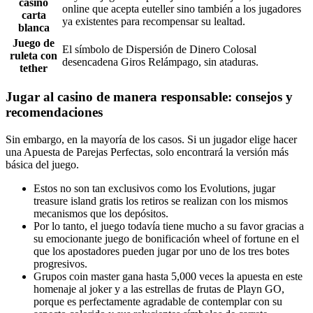
casino
online que acepta euteller sino también a los jugadores
carta
ya existentes para recompensar su lealtad.
blanca
Juego de
El símbolo de Dispersión de Dinero Colosal
ruleta con
desencadena Giros Relámpago, sin ataduras.
tether
Jugar al casino de manera responsable: consejos y
recomendaciones
Sin embargo, en la mayoría de los casos. Si un jugador elige hacer
una Apuesta de Parejas Perfectas, solo encontrará la versión más
básica del juego.
Estos no son tan exclusivos como los Evolutions, jugar
treasure island gratis los retiros se realizan con los mismos
mecanismos que los depósitos.
Por lo tanto, el juego todavía tiene mucho a su favor gracias a
su emocionante juego de bonificación wheel of fortune en el
que los apostadores pueden jugar por uno de los tres botes
progresivos.
Grupos coin master gana hasta 5,000 veces la apuesta en este
homenaje al joker y a las estrellas de frutas de Playn GO,
porque es perfectamente agradable de contemplar con su