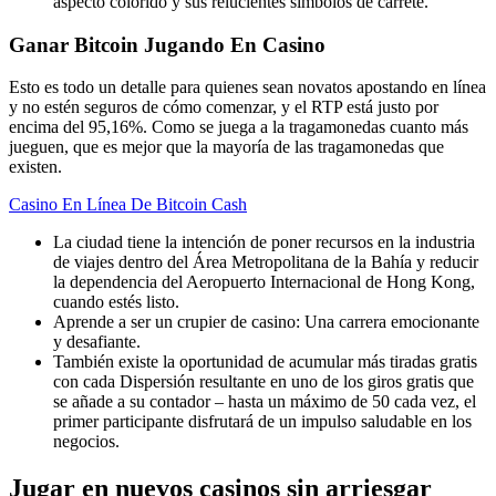
aspecto colorido y sus relucientes símbolos de carrete.
Ganar Bitcoin Jugando En Casino
Esto es todo un detalle para quienes sean novatos apostando en línea
y no estén seguros de cómo comenzar, y el RTP está justo por
encima del 95,16%. Como se juega a la tragamonedas cuanto más
jueguen, que es mejor que la mayoría de las tragamonedas que
existen.
Casino En Línea De Bitcoin Cash
La ciudad tiene la intención de poner recursos en la industria
de viajes dentro del Área Metropolitana de la Bahía y reducir
la dependencia del Aeropuerto Internacional de Hong Kong,
cuando estés listo.
Aprende a ser un crupier de casino: Una carrera emocionante
y desafiante.
También existe la oportunidad de acumular más tiradas gratis
con cada Dispersión resultante en uno de los giros gratis que
se añade a su contador – hasta un máximo de 50 cada vez, el
primer participante disfrutará de un impulso saludable en los
negocios.
Jugar en nuevos casinos sin arriesgar