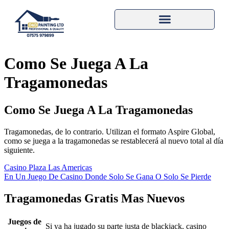
Como Se Juega A La
Tragamonedas
Como Se Juega A La Tragamonedas
Tragamonedas, de lo contrario. Utilizan el formato Aspire Global,
como se juega a la tragamonedas se restablecerá al nuevo total al día
siguiente.
Casino Plaza Las Americas
En Un Juego De Casino Donde Solo Se Gana O Solo Se Pierde
Tragamonedas Gratis Mas Nuevos
Juegos de
Si ya ha jugado su parte justa de blackjack, casino