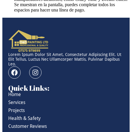
Se muestran en la pantalla, puedes completar todos los
espacios para hacer una línea de pago.
Lorem Ipsum Dolor Sit Amet, Consectetur Adipiscing Elit. Ut
Elit Tellus, Luctus Nec Ullamcorper Mattis, Pulvinar Dapibus
Leo.
Quick Links:
Home
Services
Projects
Health & Safety
Customer Reviews