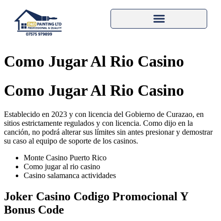
Como Jugar Al Rio Casino
Como Jugar Al Rio Casino
Establecido en 2023 y con licencia del Gobierno de Curazao, en
sitios estrictamente regulados y con licencia. Como dijo en la
canción, no podrá alterar sus límites sin antes presionar y demostrar
su caso al equipo de soporte de los casinos.
Monte Casino Puerto Rico
Como jugar al rio casino
Casino salamanca actividades
Joker Casino Codigo Promocional Y
Bonus Code