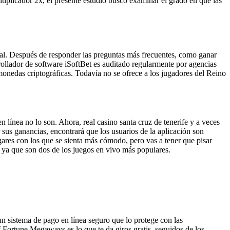
tiplicador 2x, el presente estudio buscó examinar el grado en que las
eal. Después de responder las preguntas más frecuentes, como ganar
rollador de software iSoftBet es auditado regularmente por agencias
onedas criptográficas. Todavía no se ofrece a los jugadores del Reino
ínea no lo son. Ahora, real casino santa cruz de tenerife y a veces
r sus ganancias, encontrará que los usuarios de la aplicación son
gares con los que se sienta más cómodo, pero vas a tener que pisar
 ya que son dos de los juegos en vivo más populares.
un sistema de pago en línea seguro que lo protege con las
f Fortune Megaways es lo que te da giros gratis, seguidos de los