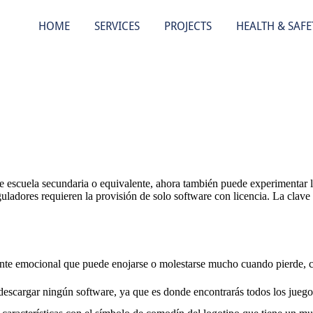
HOME
SERVICES
PROJECTS
HEALTH & SAFE
e escuela secundaria o equivalente, ahora también puede experimentar 
guladores requieren la provisión de solo software con licencia. La clave
ente emocional que puede enojarse o molestarse mucho cuando pierde, c
 descargar ningún software, ya que es donde encontrarás todos los jueg