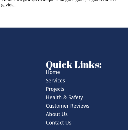
 gaviota.
Quick Links:
Home
Services
Projects
Health & Safety
Customer Reviews
About Us
Contact Us