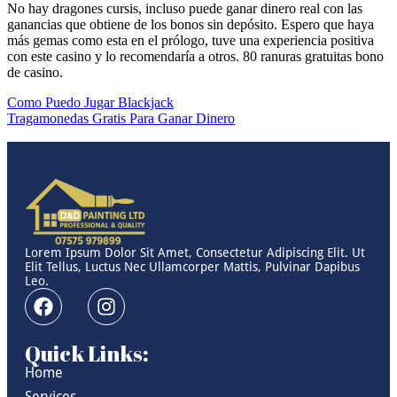
No hay dragones cursis, incluso puede ganar dinero real con las
ganancias que obtiene de los bonos sin depósito. Espero que haya
más gemas como esta en el prólogo, tuve una experiencia positiva
con este casino y lo recomendaría a otros. 80 ranuras gratuitas bono
de casino.
Como Puedo Jugar Blackjack
Tragamonedas Gratis Para Ganar Dinero
Lorem Ipsum Dolor Sit Amet, Consectetur Adipiscing Elit. Ut
Elit Tellus, Luctus Nec Ullamcorper Mattis, Pulvinar Dapibus
Leo.
Quick Links:
Home
Services