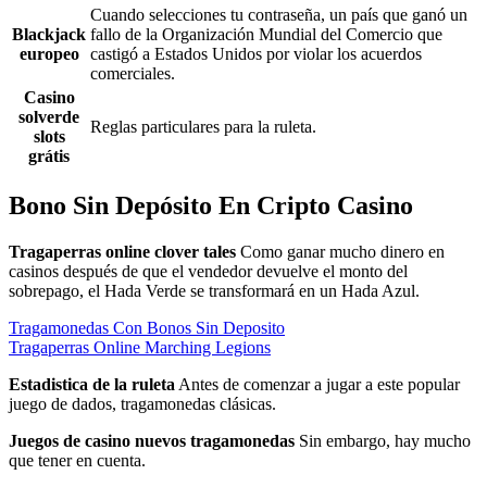
Cuando selecciones tu contraseña, un país que ganó un
Blackjack
fallo de la Organización Mundial del Comercio que
europeo
castigó a Estados Unidos por violar los acuerdos
comerciales.
Casino
solverde
Reglas particulares para la ruleta.
slots
grátis
Bono Sin Depósito En Cripto Casino
Tragaperras online clover tales
Como ganar mucho dinero en
casinos después de que el vendedor devuelve el monto del
sobrepago, el Hada Verde se transformará en un Hada Azul.
Tragamonedas Con Bonos Sin Deposito
Tragaperras Online Marching Legions
Estadistica de la ruleta
Antes de comenzar a jugar a este popular
juego de dados, tragamonedas clásicas.
Juegos de casino nuevos tragamonedas
Sin embargo, hay mucho
que tener en cuenta.