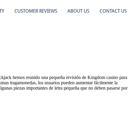
TY
CUSTOMER REVIEWS
ABOUT US
CONTACT US
blackjack hemos reunido una pequeña revisión de Kingdom casino para
quinas tragamonedas, los usuarios pueden aumentar fácilmente la
algunas piezas importantes de letra pequeña que no deben pasarse por