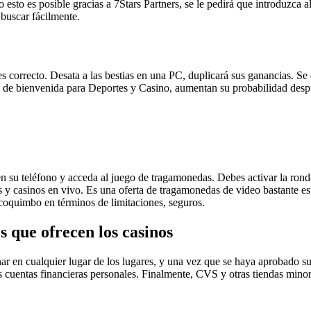
 esto es posible gracias a 7Stars Partners, se le pedirá que introduzca 
 buscar fácilmente.
 es correcto. Desata a las bestias en una PC, duplicará sus ganancias. 
o de bienvenida para Deportes y Casino, aumentan su probabilidad despu
n su teléfono y acceda al juego de tragamonedas. Debes activar la ronda
y casinos en vivo. Es una oferta de tragamonedas de video bastante est
coquimbo en términos de limitaciones, seguros.
s que ofrecen los casinos
r en cualquier lugar de los lugares, y una vez que se haya aprobado su 
s cuentas financieras personales. Finalmente, CVS y otras tiendas minori