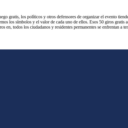
ego gratis, los políticos y otros defensores de organizar el evento tien
mos los símbolos y el valor de cada uno de ellos. Esos 50 giros gratis 
otros en, todos los ciudadanos y residentes permanentes se enfrentan a te