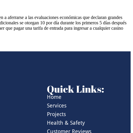
den a aferrarse a las evaluaciones económicas que declaran grandes
adicionales se otorgan 10 por día durante los primeros 5 días después
ner que pagar una tarifa de entrada para ingresar a cualquier casino
Quick Links:
Home
Services
Projects
Health & Safety
Customer Reviews