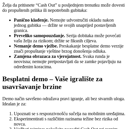
Želja da pritisnete “Cash Out” u posljednjem trenutku može dovesti
do propuštenih prilika ili nepotrebnih gubitaka:
Panično klađenje.
Nemojte udvostručiti okladu nakon
jednog gubitka — držite se svojih unaprijed postavljenih
granica.
Preveliko samopouzdanje.
Serija dobitaka može povećati
vašu želju za rizikom; držite se fiksnih ciljeva.
Nemanje demo vježbe.
Preskakanje besplatne demo verzije
znači propuštanje vještine brzog donošenja odluka.
Zamjena obrazaca za vjerojatnost.
Svaka runda je
neovisna; nemojte pretpostavljati da se zamke pojavljuju na
određenim koracima.
Besplatni demo – Vaše igralište za
usavršavanje brzine
Demo način savršeno odražava pravi igranje, ali bez stvarnih uloga.
Idealan je za:
Upoznati se s responzivnošću sučelja na mobilnim uređajima.
Eksperimentirati s različitim razinama težine bez rizika od
novca.