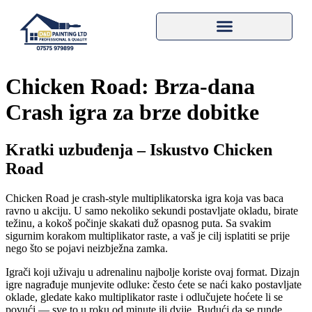
Chicken Road: Brza‑dana
Crash igra za brze dobitke
Kratki uzbuđenja – Iskustvo Chicken
Road
Chicken Road je crash‑style multiplikatorska igra koja vas baca
ravno u akciju. U samo nekoliko sekundi postavljate okladu, birate
težinu, a kokoš počinje skakati duž opasnog puta. Sa svakim
sigurnim korakom multiplikator raste, a vaš je cilj isplatiti se prije
nego što se pojavi neizbježna zamka.
Igrači koji uživaju u adrenalinu najbolje koriste ovaj format. Dizajn
igre nagrađuje munjevite odluke: često ćete se naći kako postavljate
oklade, gledate kako multiplikator raste i odlučujete hoćete li se
povući — sve to u roku od minute ili dvije. Budući da se runde