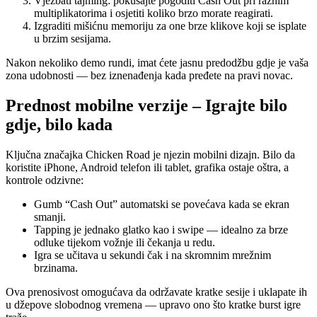
Vježbati tajming: pokušajte pogoditi Cash Out pri raznim
multiplikatorima i osjetiti koliko brzo morate reagirati.
Izgraditi mišićnu memoriju za one brze klikove koji se isplate
u brzim sesijama.
Nakon nekoliko demo rundi, imat ćete jasnu predodžbu gdje je vaša
zona udobnosti — bez iznenađenja kada pređete na pravi novac.
Prednost mobilne verzije – Igrajte bilo
gdje, bilo kada
Ključna značajka Chicken Road je njezin mobilni dizajn. Bilo da
koristite iPhone, Android telefon ili tablet, grafika ostaje oštra, a
kontrole odzivne:
Gumb “Cash Out” automatski se povećava kada se ekran
smanji.
Tapping je jednako glatko kao i swipe — idealno za brze
odluke tijekom vožnje ili čekanja u redu.
Igra se učitava u sekundi čak i na skromnim mrežnim
brzinama.
Ova prenosivost omogućava da održavate kratke sesije i uklapate ih
u džepove slobodnog vremena — upravo ono što kratke burst igre