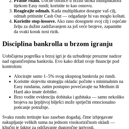
Pratite ritam.
Uočite obrasce u brzini skoka multiplikatora
tijekom Easy rundi; koristite to kao osnovu.
Reagirajte odmah.
Kada multiplikator dosegne vaš cilj,
odmah pritisnite Cash Out — odgađanje bi vas moglo koštati.
Koristite stop‑lossove.
Ako rano dosegnete svoj cilj i osjećate
želju za dužim zadržavanjem za još veće brojeve, zapamtite
da svaki korak nosi rizik.
Disciplina bankrolla u brzom igranju
Uobičajena pogreška u brzoj igri je da uzbuđenje preuzme nadzor
nad ograničenjima bankrola. Evo kako držati svoje financije pod
kontrolom:
Alocirajte samo 1–5% svog ukupnog bankrola po rundi.
Koristite slojevitu strategiju oklada: počnite s minimalnim na
Easy rundama, zatim postupno povećavajte na Medium ili
Hard ako imate dobitke.
Brzo vodite evidenciju dobitaka i gubitaka — samo nekoliko
brojeva na ljepljivoj bilješci može spriječiti emocionalno
poticanje potražnje.
Svaku rundu tretirajte kao zaseban događaj, čime izbjegavate
nakupljanje velikih suma na jednom visokorizičnom okladi —
ključni je faktor za održavanje dugoročne igrivosti.