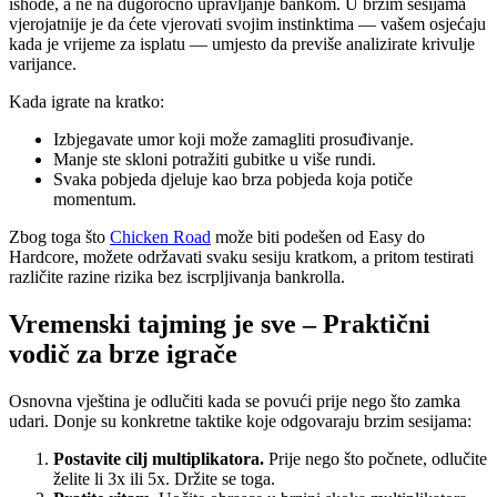
ishode, a ne na dugoročno upravljanje bankom. U brzim sesijama
vjerojatnije je da ćete vjerovati svojim instinktima — vašem osjećaju
kada je vrijeme za isplatu — umjesto da previše analizirate krivulje
varijance.
Kada igrate na kratko:
Izbjegavate umor koji može zamagliti prosuđivanje.
Manje ste skloni potražiti gubitke u više rundi.
Svaka pobjeda djeluje kao brza pobjeda koja potiče
momentum.
Zbog toga što
Chicken Road
može biti podešen od Easy do
Hardcore, možete održavati svaku sesiju kratkom, a pritom testirati
različite razine rizika bez iscrpljivanja bankrolla.
Vremenski tajming je sve – Praktični
vodič za brze igrače
Osnovna vještina je odlučiti kada se povući prije nego što zamka
udari. Donje su konkretne taktike koje odgovaraju brzim sesijama:
Postavite cilj multiplikatora.
Prije nego što počnete, odlučite
želite li 3x ili 5x. Držite se toga.