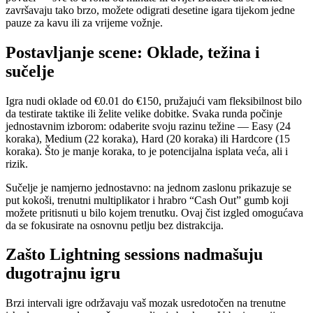
završavaju tako brzo, možete odigrati desetine igara tijekom jedne
pauze za kavu ili za vrijeme vožnje.
Postavljanje scene: Oklade, težina i
sučelje
Igra nudi oklade od €0.01 do €150, pružajući vam fleksibilnost bilo
da testirate taktike ili želite velike dobitke. Svaka runda počinje
jednostavnim izborom: odaberite svoju razinu težine — Easy (24
koraka), Medium (22 koraka), Hard (20 koraka) ili Hardcore (15
koraka). Što je manje koraka, to je potencijalna isplata veća, ali i
rizik.
Sučelje je namjerno jednostavno: na jednom zaslonu prikazuje se
put kokoši, trenutni multiplikator i hrabro “Cash Out” gumb koji
možete pritisnuti u bilo kojem trenutku. Ovaj čist izgled omogućava
da se fokusirate na osnovnu petlju bez distrakcija.
Zašto Lightning sessions nadmašuju
dugotrajnu igru
Brzi intervali igre održavaju vaš mozak usredotočen na trenutne