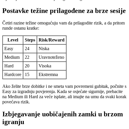
Postavke težine prilagođene za brze sesije
Četiri razine težine omogućuju vam da prilagodite rizik, a da pritom
runde ostanu kratke:
Level
Steps
Risk/Reward
Easy
24
Niska
Medium
22
Uravnoteženo
Hard
20
Visoka
Hardcore
15
Ekstremna
Ako želite brze dobitke i ne smeta vam povremeni gubitak, počnite s
Easy za izgradnju povjerenja. Kada se osjećate sigurnije, prebacite
na Medium ili Hard za veće isplate, ali imajte na umu da svaki korak
povećava rizik.
Izbjegavanje uobičajenih zamki u brzom
igranju