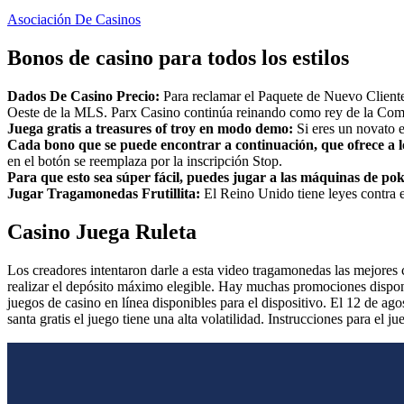
Asociación De Casinos
Bonos de casino para todos los estilos
Dados De Casino Precio:
Para reclamar el Paquete de Nuevo Cliente, 
Oeste de la MLS. Parx Casino continúa reinando como rey de la Comm
Juega gratis a treasures of troy en modo demo:
Si eres un novato en
Cada bono que se puede encontrar a continuación, que ofrece a l
en el botón se reemplaza por la inscripción Stop.
Para que esto sea súper fácil, puedes jugar a las máquinas de po
Jugar Tragamonedas Frutillita:
El Reino Unido tiene leyes contra e
Casino Juega Ruleta
Los creadores intentaron darle a esta video tragamonedas las mejores c
realizar el depósito máximo elegible. Hay muchas promociones disponi
juegos de casino en línea disponibles para el dispositivo. El 12 de ag
santa gratis el juego tiene una alta volatilidad. Instrucciones para el j