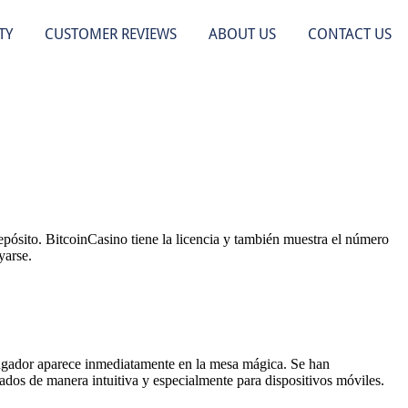
TY
CUSTOMER REVIEWS
ABOUT US
CONTACT US
pósito. BitcoinCasino tiene la licencia y también muestra el número
yarse.
jugador aparece inmediatamente en la mesa mágica. Se han
ñados de manera intuitiva y especialmente para dispositivos móviles.