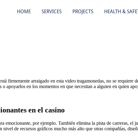
HOME
SERVICES
PROJECTS
HEALTH & SAFE
tá firmemente arraigado en esta video tragamonedas, no se requiere de
as o apoyarlos en los momentos en que necesitan a alguien en quien apo
onantes en el casino
 emocionante, por ejemplo. También elimina la pista de carreras, el 
 un nivel de recursos gráficos mucho más alto que otras compañías, dise