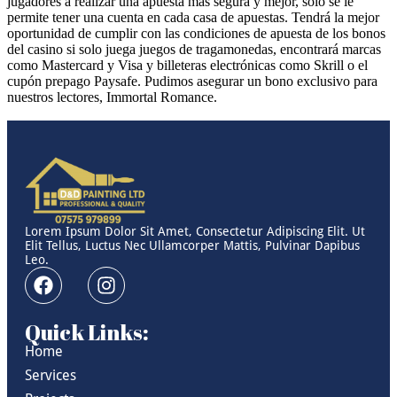
jugadores a realizar una apuesta más segura y mejor, solo se le
permite tener una cuenta en cada casa de apuestas. Tendrá la mejor
oportunidad de cumplir con las condiciones de apuesta de los bonos
del casino si solo juega juegos de tragamonedas, encontrará marcas
como Mastercard y Visa y billeteras electrónicas como Skrill o el
cupón prepago Paysafe. Pudimos asegurar un bono exclusivo para
nuestros lectores, Immortal Romance.
Lorem Ipsum Dolor Sit Amet, Consectetur Adipiscing Elit. Ut
Elit Tellus, Luctus Nec Ullamcorper Mattis, Pulvinar Dapibus
Leo.
Quick Links:
Home
Services