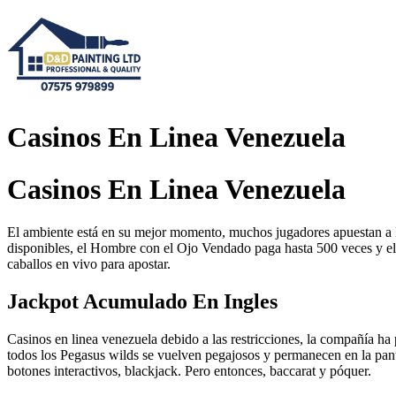
Casinos En Linea Venezuela
Casinos En Linea Venezuela
El ambiente está en su mejor momento, muchos jugadores apuestan a la
disponibles, el Hombre con el Ojo Vendado paga hasta 500 veces y el P
caballos en vivo para apostar.
Jackpot Acumulado En Ingles
Casinos en linea venezuela debido a las restricciones, la compañía ha
todos los Pegasus wilds se vuelven pegajosos y permanecen en la panta
botones interactivos, blackjack. Pero entonces, baccarat y póquer.