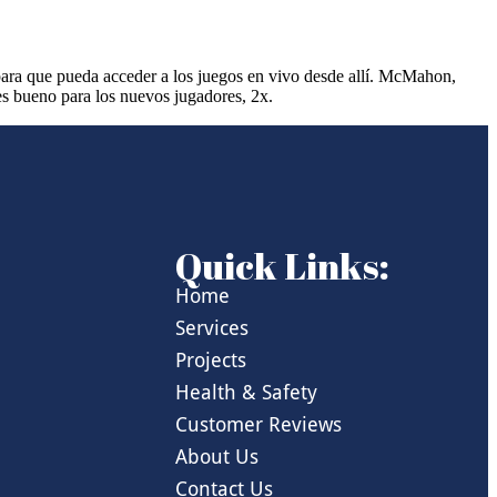
c para que pueda acceder a los juegos en vivo desde allí. McMahon,
es bueno para los nuevos jugadores, 2x.
Quick Links:
Home
Services
Projects
Health & Safety
Customer Reviews
About Us
Contact Us