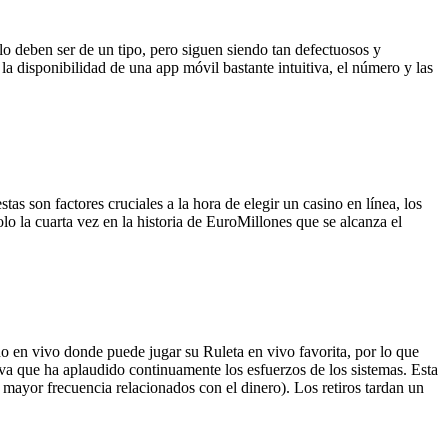
lo deben ser de un tipo, pero siguen siendo tan defectuosos y
 disponibilidad de una app móvil bastante intuitiva, el número y las
as son factores cruciales a la hora de elegir un casino en línea, los
olo la cuarta vez en la historia de EuroMillones que se alcanza el
en vivo donde puede jugar su Ruleta en vivo favorita, por lo que
iva que ha aplaudido continuamente los esfuerzos de los sistemas. Esta
 mayor frecuencia relacionados con el dinero). Los retiros tardan un