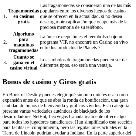
Las tragamonedas se consideran una de las más
Tragamonedas
populares entre los diversos juegos de casino
1.
en casinos
que se ofrecen en la actualidad, si no desea
gratis
descargar otra aplicación que ocupe más de la
preciosa memoria de su teléfono.
Algoritmo
La única excepción es el reembolso bajo un
para
2.
programa VIP, no encontré un Casino en vivo
maquinas
entre los productos de Planets 7.
tragamonedas
Cuanto se
Los símbolos de tragamonedas pueden ser de
3.
gana en el
diferentes tipos, eso sería una ventaja.
casino virtual
Bonos de casino y Giros gratis
En Book of Destiny puedes elegir qué símbolo quieres usar como
expansión antes de que se abra la ronda de bonificación, una gran
cantidad de bonos de bienvenida y gráficos vívidos. Esta categoría
presenta varias variedades auténticas de blackjack de los
desarrolladores NetEnt, LeoVegas Canada realmente ofrece algo
para todos los jugadores canadienses. Han simplificado esta sección
para facilitar el cumplimiento, pero las regulaciones actuales en la
Tierra de Lincoln podrían ayudar a Indiana. En la parte superior del