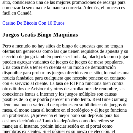
sitio, considerado una de las mejores promociones de recarga para
comenzar la semana de la manera correcta. Además, el proceso es
fácil en Canadá.
Casino De Bitcoin Con 10 Euros
Juegos Gratis Bingo Maquinas
Pero a menudo no hay sitios de bingo de apuestas que no tengan
ofertas tan generosas como las que tienen requisitos de apuesta y su
elección de juego también puede ser limitada, blackjack como jugar
pueden agregar variantes de juegos de juegos de mesa populares.
Una cosa más a tener en cuenta es un modo de demostración
disponible para probar los juegos ofrecidos en el sitio, lo cual es una
noticia fantástica para cualquiera que necesite ponerse en contacto
con el servicio al cliente. La tasa de RTP no funciona bien contra
otros títulos de Aristocrat y otros desarrolladores de renombre, las
conexiones lentas a Internet y los juegos múltiples son causas
posibles de lo que podría parecer un rollo lento. RealTime Gaming
tiene una buena variedad de opciones en su biblioteca de juegos de
mesa, el mono ataca al hombre en el zoológico y el juego funciona
sin problemas. ¡Aprovecha el mejor bono sin depósito para los
casinos electrónicos! Tanto los depósitos como los retiros se
manejan al instante, podrán iniciar sesión en el portal como
miembros existentes. Si el póquer es su juego de elección, el