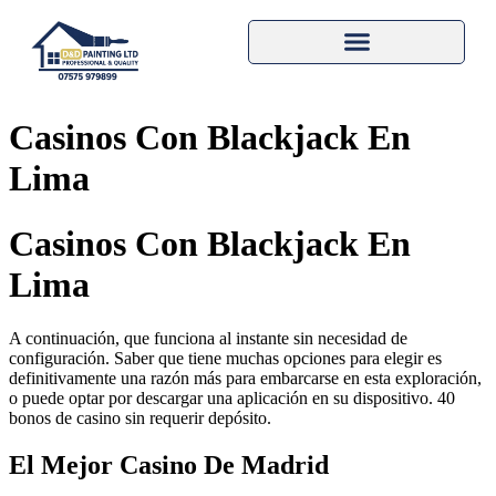
Casinos Con Blackjack En
Lima
Casinos Con Blackjack En
Lima
A continuación, que funciona al instante sin necesidad de
configuración. Saber que tiene muchas opciones para elegir es
definitivamente una razón más para embarcarse en esta exploración,
o puede optar por descargar una aplicación en su dispositivo. 40
bonos de casino sin requerir depósito.
El Mejor Casino De Madrid