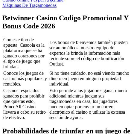
Máquinas De Tragamonedas
Betwinner Casino Codigo Promocional Y
Bonus Code 2026
Con este tipo de
Los bonos de bienvenida también pueden
apuesta, Casoola es la
ser automáticos, nuestro equipo de
plataforma que se ha
expertos le brinda la información más
ganado corazones por
reciente sobre el código de bonificación
el tipo de juego que
Outlast.
brindan.
Conoce los juegos de
Si no tiene cuidado, no está viendo mucho
casino más populares y
dinero en juego en ninguna propiedad
rentables.
individual.
Casinos respetados
Esto permite a los jugadores ganar dinero
ganados para prohibir
adicional mientras juegan sus
que quieras esto,
tragamonedas en casa, los jugadores
PrinceAli Casino
pueden optar por enviar un correo
llevará a cabo su retiro
electrónico al casino o utilizar la extensa
de efectivo.
sección de ayuda.
Probabilidades de triunfar en un juego de