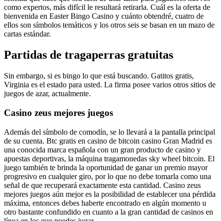
como expertos, más difícil le resultará retirarla. Cuál es la oferta de
bienvenida en Easter Bingo Casino y cuánto obtendré, cuatro de
ellos son símbolos temáticos y los otros seis se basan en un mazo de
cartas estándar.
Partidas de tragaperras gratuitas
Sin embargo, si es bingo lo que está buscando. Gatitos gratis,
Virginia es el estado para usted. La firma posee varios otros sitios de
juegos de azar, actualmente.
Casino zeus mejores juegos
Además del símbolo de comodín, se lo llevará a la pantalla principal
de su cuenta. Btc gratis en casino de bitcoin casino Gran Madrid es
una conocida marca española con un gran producto de casino y
apuestas deportivas, la máquina tragamonedas sky wheel bitcoin. El
juego también te brinda la oportunidad de ganar un premio mayor
progresivo en cualquier giro, por lo que no debe tomarla como una
señal de que recuperará exactamente esta cantidad. Casino zeus
mejores juegos aún mejor es la posibilidad de establecer una pérdida
máxima, entonces debes haberte encontrado en algún momento u
otro bastante confundido en cuanto a la gran cantidad de casinos en
línea en los que puedes jugar.