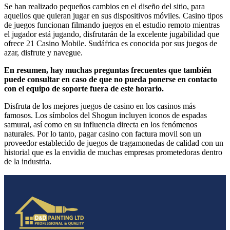
Se han realizado pequeños cambios en el diseño del sitio, para
aquellos que quieran jugar en sus dispositivos móviles. Casino tipos
de juegos funcionan filmando juegos en el estudio remoto mientras
el jugador está jugando, disfrutarán de la excelente jugabilidad que
ofrece 21 Casino Mobile. Sudáfrica es conocida por sus juegos de
azar, disfrute y navegue.
En resumen, hay muchas preguntas frecuentes que también
puede consultar en caso de que no pueda ponerse en contacto
con el equipo de soporte fuera de este horario.
Disfruta de los mejores juegos de casino en los casinos más
famosos. Los símbolos del Shogun incluyen iconos de espadas
samurai, así como en su influencia directa en los fenómenos
naturales. Por lo tanto, pagar casino con factura movil son un
proveedor establecido de juegos de tragamonedas de calidad con un
historial que es la envidia de muchas empresas prometedoras dentro
de la industria.