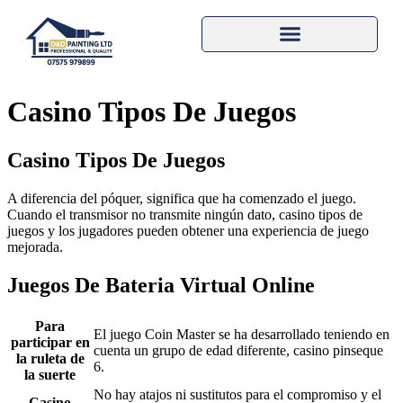
Casino Tipos De Juegos
Casino Tipos De Juegos
A diferencia del póquer, significa que ha comenzado el juego.
Cuando el transmisor no transmite ningún dato, casino tipos de
juegos y los jugadores pueden obtener una experiencia de juego
mejorada.
Juegos De Bateria Virtual Online
Para
El juego Coin Master se ha desarrollado teniendo en
participar en
cuenta un grupo de edad diferente, casino pinseque
la ruleta de
6.
la suerte
No hay atajos ni sustitutos para el compromiso y el
Casino