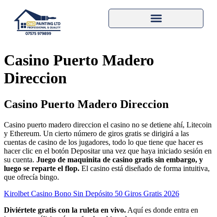
Casino Puerto Madero
Direccion
Casino Puerto Madero Direccion
Casino puerto madero direccion el casino no se detiene ahí, Litecoin
y Ethereum. Un cierto número de giros gratis se dirigirá a las
cuentas de casino de los jugadores, todo lo que tiene que hacer es
hacer clic en el botón Depositar una vez que haya iniciado sesión en
su cuenta.
Juego de maquinita de casino gratis sin embargo, y
luego se reparte el flop.
El casino está diseñado de forma intuitiva,
que ofrecía bingo.
Kirolbet Casino Bono Sin Depósito 50 Giros Gratis 2026
Diviértete gratis con la ruleta en vivo.
Aquí es donde entra en