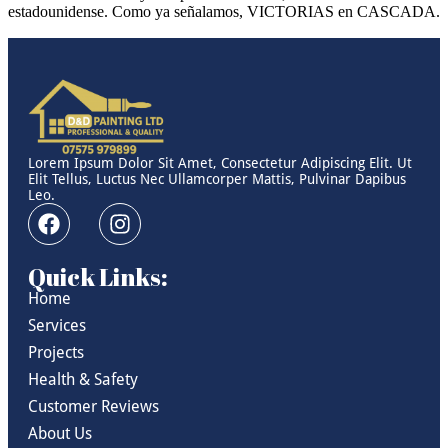
estadounidense. Como ya señalamos, VICTORIAS en CASCADA.
Lorem Ipsum Dolor Sit Amet, Consectetur Adipiscing Elit. Ut
Elit Tellus, Luctus Nec Ullamcorper Mattis, Pulvinar Dapibus
Leo.
Quick Links:
Home
Services
Projects
Health & Safety
Customer Reviews
About Us