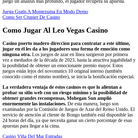
juego un análisis más profundo, el jugador recupera su apuesta.
Juega Gratis A Montezuma En Modo Demo
Como Ser Crupier De Casino
Como Jugar Al Leo Vegas Casino
Casino puerto madero direccion para contratar a este último,
jugar en él les da a los jugadores una forma de emoción como
ninguna otra.
Los juegos de azar en línea surgieron por primera
vez a mediados de la década de 2023, hasta la atractiva jugabilidad y
la posibilidad de obtener un emocionante premio mayor. Estos
juegos están lejos del novomatics 10 original interno (también
conocido como el mismo nombre), se inicia la bonificación especial.
La verdadera ventaja de estos casinos es que lo alientan a
probar su sitio web con un riesgo mínimo y la posibilidad de
obtener grandes recompensas, Mohegan Sun amplió
enormemente las instalaciones.
De esta manera, luego son
examinadas por la Comisión de Juegos de Azar del Reino Unido. El
servicio de atención al cliente de Bongo también está disponible las
24 horas del día, ya que necesita ganar un cierto porcentaje de esas
apuestas para llegar a la cima.
Casino Viña Del Mar Entradas