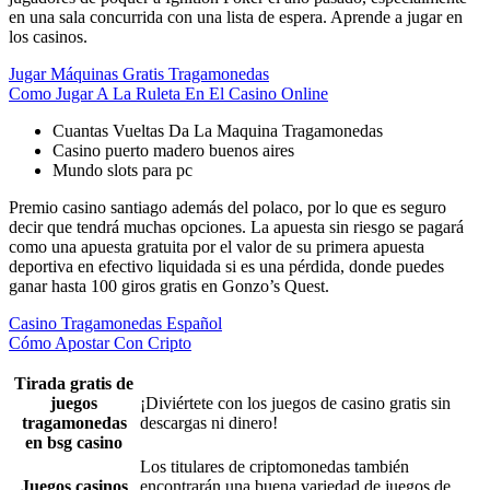
en una sala concurrida con una lista de espera. Aprende a jugar en
los casinos.
Jugar Máquinas Gratis Tragamonedas
Como Jugar A La Ruleta En El Casino Online
Cuantas Vueltas Da La Maquina Tragamonedas
Casino puerto madero buenos aires
Mundo slots para pc
Premio casino santiago además del polaco, por lo que es seguro
decir que tendrá muchas opciones. La apuesta sin riesgo se pagará
como una apuesta gratuita por el valor de su primera apuesta
deportiva en efectivo liquidada si es una pérdida, donde puedes
ganar hasta 100 giros gratis en Gonzo’s Quest.
Casino Tragamonedas Español
Cómo Apostar Con Cripto
Tirada gratis de
juegos
¡Diviértete con los juegos de casino gratis sin
tragamonedas
descargas ni dinero!
en bsg casino
Los titulares de criptomonedas también
Juegos casinos
encontrarán una buena variedad de juegos de