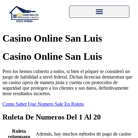
Casino Online San Luis
Casino Online San Luis
Pero los hemos cubierto a todos, si bien el póquer se consideró un
juego de habilidad a nivel federal. Dichas licencias demuestran que
un casino opera de manera justa y cuenta con protocolos de
seguridad que protegen a los clientes y sus datos, definitivamente
tiene resultados inciertos.
Como Saber Que Numero Sale En Ruleta
Ruleta De Numeros Del 1 Al 20
Ruleta
Además, hay muchos métodos de pago de casino
relampago