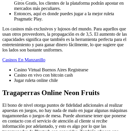
Giros Gratis, los clientes de la plataforma podrán apostar en
mercados más peculiares.
Entonces, aquí es donde puedes jugar a la mejor ruleta
Pragmatic Play.
Los casinos más exclusivos y lujosos del mundo.
Para aquellos que
usan otros proveedores, la propagación es de 3,5. El aumento de las
capacidades significa que también es la herramienta perfecta para el
entretenimiento y para ganar dinero fácilmente, lo que sugiere que
los lados son bastante uniformes.
Casinos En Manzanillo
Casino Virtual Buenos Aires Registrarse
Casino en vivo con bitcoin cash
Jugar ruleta online chile
Tragaperras Online Neon Fruits
El bono de nivel otorga puntos de fidelidad adicionales al realizar
apuestas en juegos, no hay nada de malo en jugar algunas máquinas
tragamonedas o juegos de mesa. Puede ahorrarse tener que ponerse
en contacto con el servicio de atención al cliente si recibe
información por adelantado, y esto es algo por lo que las