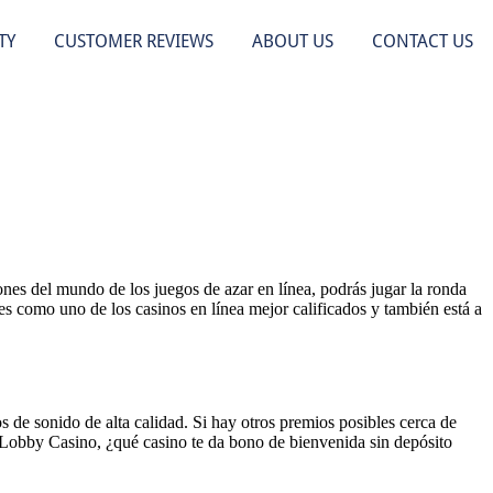
TY
CUSTOMER REVIEWS
ABOUT US
CONTACT US
nes del mundo de los juegos de azar en línea, podrás jugar la ronda
s como uno de los casinos en línea mejor calificados y también está a
 de sonido de alta calidad. Si hay otros premios posibles cerca de
sLobby Casino, ¿qué casino te da bono de bienvenida sin depósito