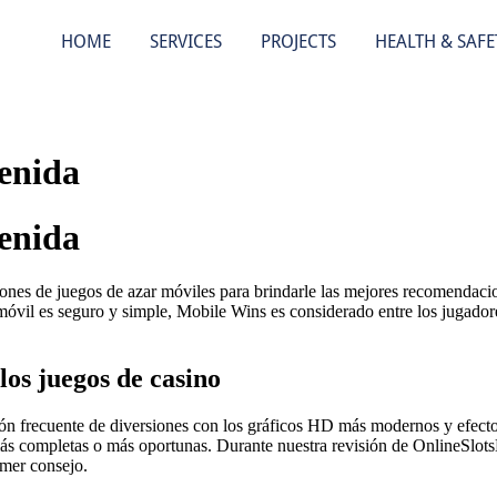
HOME
SERVICES
PROJECTS
HEALTH & SAFE
enida
enida
ones de juegos de azar móviles para brindarle las mejores recomendacio
óvil es seguro y simple, Mobile Wins es considerado entre los jugadore
os juegos de casino
ión frecuente de diversiones con los gráficos HD más modernos y efectos
más completas o más oportunas. Durante nuestra revisión de OnlineSlot
imer consejo.