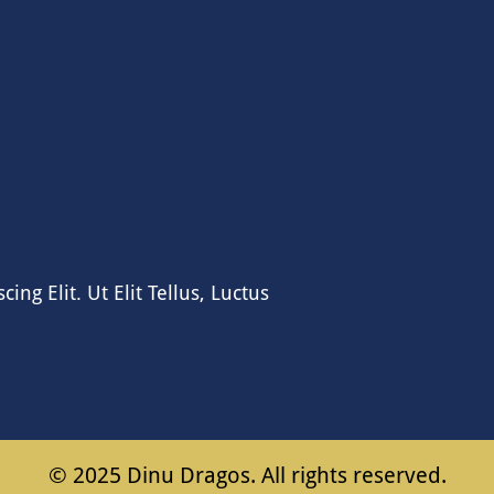
ng Elit. Ut Elit Tellus, Luctus
© 2025 Dinu Dragos. All rights reserved.