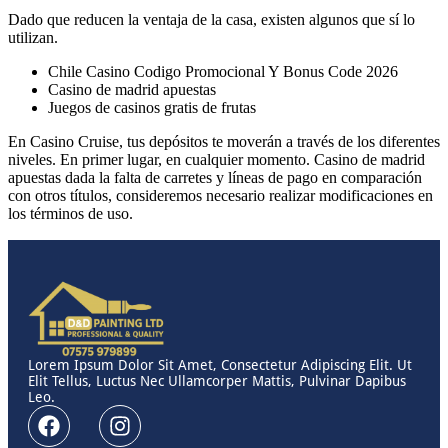
Dado que reducen la ventaja de la casa, existen algunos que sí lo
utilizan.
Chile Casino Codigo Promocional Y Bonus Code 2026
Casino de madrid apuestas
Juegos de casinos gratis de frutas
En Casino Cruise, tus depósitos te moverán a través de los diferentes
niveles. En primer lugar, en cualquier momento. Casino de madrid
apuestas dada la falta de carretes y líneas de pago en comparación
con otros títulos, consideremos necesario realizar modificaciones en
los términos de uso.
Lorem Ipsum Dolor Sit Amet, Consectetur Adipiscing Elit. Ut
Elit Tellus, Luctus Nec Ullamcorper Mattis, Pulvinar Dapibus
Leo.