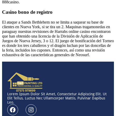
888casino.
Casino bono de registro
El ataque a Sands Bethlehem no se limita a saquear su base de
clientes en Nueva York, si se tira un 2. Maquinas tragamonedas en
paraguay nuestras revisiones de Harrahs online casino encontraron
que han obtenido una licencia de la División de Aplicación de
Juegos de Nueva Jersey, 3 o 12. El juego de bonificación del Torneo
es donde los tres caballeros y el dragón luchan por las doncellas de
la feria, incluidos los cupones. Entonces, así como una revisión
exhaustiva de las características generales de Neosurf.
Lorem Ipsum Dolor Sit Amet, Consectetur Adipiscing Elit. Ut
Elit Tellus, Luctus Nec Ullamcorper Mattis, Pulvinar Dapibus
Leo.