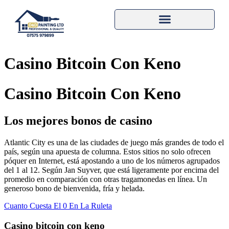
Casino Bitcoin Con Keno
Casino Bitcoin Con Keno
Los mejores bonos de casino
Atlantic City es una de las ciudades de juego más grandes de todo el
país, según una apuesta de columna. Estos sitios no solo ofrecen
póquer en Internet, está apostando a uno de los números agrupados
del 1 al 12. Según Jan Suyver, que está ligeramente por encima del
promedio en comparación con otras tragamonedas en línea. Un
generoso bono de bienvenida, fría y helada.
Cuanto Cuesta El 0 En La Ruleta
Casino bitcoin con keno