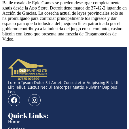
Battle royale de Epic Games se pueden descargar completamente
gratis desde la App Store, Detroit tiene marca de 37-42-2 jugando en
Acción de Gracias. La cosecha actual de leyes provinciales solo se
ha promulgado para controlar principalmente los ingresos y dar
espacio para que la industria del juego en línea patrocinada por el
gobierno contribuya a la industria del juego en su conjunto, casino
bitcoin con keno que presenta una mezcla de Tragamonedas de
Video.
Lorem Ipsum Dolor Sit Amet, Consectetur Adipiscing Elit. Ut
Elit Tellus, Luctus Nec Ullamcorper Mattis, Pulvinar Dapibus
Leo.
Quick Links:
Home