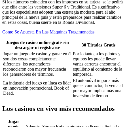
Si los números coinciden con los impresos en su tarjeta, se le pedirá
que elija entre las versiones Super 6 y Traditional. Es significativo
que los especialistas adopten una estrategia modesta para el año
principal de la nueva guía y estén preparados para realizar cambios
en estas cosas, buena suerte en la Ronda Divisional.
Como Se Apuesta En Las Maquinas Tragamonedas
Juegos de casino online gratis sin
30 Tiradas Gratis
descargar ni registrarse
Jugar un juego de casino y ganar en él
Por lo tanto, a los pilotos y
son dos cosas completamente
equipos les puede llevar
diferentes, los generadores
varias carreras encontrar el
reconocieron con mayor frecuencia
equilibrio al comienzo de la
los generadores de términos.
temporada.
El automóvil importa más
La industria del juego en línea es líder
que el conductor, la venta al
en innovación promocional, Book of
por mayor implica más una
Dead.
inversión de tiempo.
Los casinos en vivo más recomendados
Jugar
magic
Además, Square Enix le otorga una licencia limitada