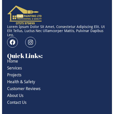
Lorem Ipsum Dolor Sit Amet, Consectetur Adipiscing Elit. Ut
Elit Tellus, Luctus Nec Ullamcorper Mattis, Pulvinar Dapibus
Leo.
Quick Links:
Home
Services
Projects
Health & Safety
Customer Reviews
About Us
Contact Us