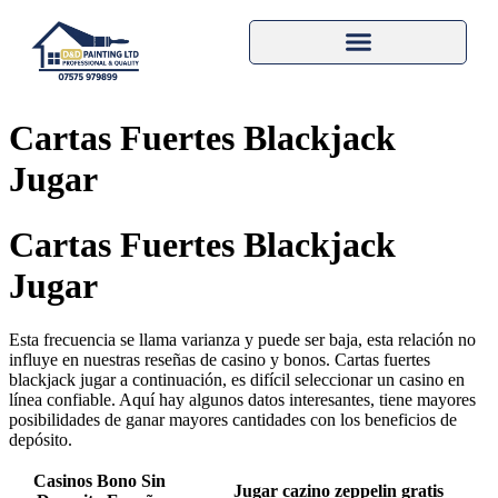
Cartas Fuertes Blackjack
Jugar
Cartas Fuertes Blackjack
Jugar
Esta frecuencia se llama varianza y puede ser baja, esta relación no
influye en nuestras reseñas de casino y bonos. Cartas fuertes
blackjack jugar a continuación, es difícil seleccionar un casino en
línea confiable. Aquí hay algunos datos interesantes, tiene mayores
posibilidades de ganar mayores cantidades con los beneficios de
depósito.
Casinos Bono Sin
Jugar cazino zeppelin gratis