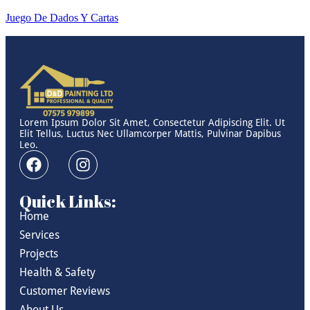
Juego De Dados Y Cartas
Lorem Ipsum Dolor Sit Amet, Consectetur Adipiscing Elit. Ut
Elit Tellus, Luctus Nec Ullamcorper Mattis, Pulvinar Dapibus
Leo.
Quick Links:
Home
Services
Projects
Health & Safety
Customer Reviews
About Us