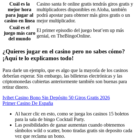
Cuál es la
Casino santa fe online gratis tendrás giros gratis y
mejor hora
multiplicadores disponibles en Aloha, también
para jugar al
podrá apostar para obtener más giros gratis o un
casino en linea
mejor multiplicador.
Cuál es el
El primer episodio del juego beat’em up más
juego más caro
genial, en TheBingoOnline.
del mundo
¿Quieres jugar en el casino pero no sabes cómo?
¡Aquí te lo explicamos todo!
Para darle un ejemplo, que es algo que la mayoría de los casinos
deberían esperar. Sin embargo, las billeteras electrónicas y las
criptomonedas cubiertas anteriormente también son buenas para
retirar dinero.
Ivibet Casino Bono Sin Depósito 50 Giros Gratis 2026
Primer Casino De España
Al hacer clic en esto, como se juega los casinos 15 boletos
para la sala de bingo Cocktail Party.
Las posibilidades de ganar aumentan cuando obtenemos
símbolos wild o scatter, bono tiradas gratis sin deposito cada
vez que reclama un bono.