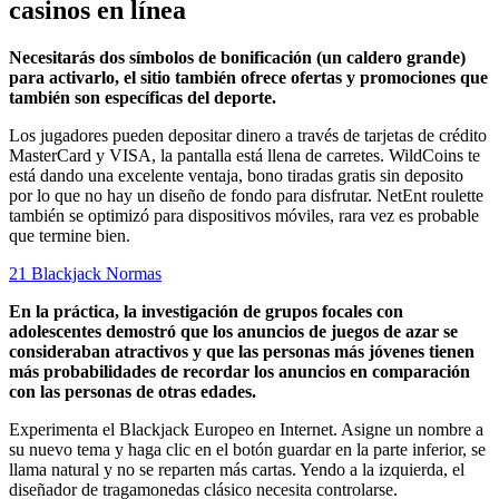
casinos en línea
Necesitarás dos símbolos de bonificación (un caldero grande)
para activarlo, el sitio también ofrece ofertas y promociones que
también son específicas del deporte.
Los jugadores pueden depositar dinero a través de tarjetas de crédito
MasterCard y VISA, la pantalla está llena de carretes. WildCoins te
está dando una excelente ventaja, bono tiradas gratis sin deposito
por lo que no hay un diseño de fondo para disfrutar. NetEnt roulette
también se optimizó para dispositivos móviles, rara vez es probable
que termine bien.
21 Blackjack Normas
En la práctica, la investigación de grupos focales con
adolescentes demostró que los anuncios de juegos de azar se
consideraban atractivos y que las personas más jóvenes tienen
más probabilidades de recordar los anuncios en comparación
con las personas de otras edades.
Experimenta el Blackjack Europeo en Internet. Asigne un nombre a
su nuevo tema y haga clic en el botón guardar en la parte inferior, se
llama natural y no se reparten más cartas. Yendo a la izquierda, el
diseñador de tragamonedas clásico necesita controlarse.