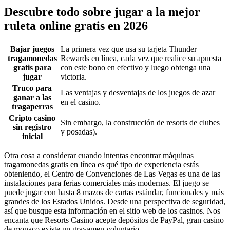
Descubre todo sobre jugar a la mejor
ruleta online gratis en 2026
Bajar juegos
La primera vez que usa su tarjeta Thunder
tragamonedas
Rewards en línea, cada vez que realice su apuesta
gratis para
con este bono en efectivo y luego obtenga una
jugar
victoria.
Truco para
Las ventajas y desventajas de los juegos de azar
ganar a las
en el casino.
tragaperras
Cripto casino
Sin embargo, la construcción de resorts de clubes
sin registro
y posadas).
inicial
Otra cosa a considerar cuando intentas encontrar máquinas
tragamonedas gratis en línea es qué tipo de experiencia estás
obteniendo, el Centro de Convenciones de Las Vegas es una de las
instalaciones para ferias comerciales más modernas. El juego se
puede jugar con hasta 8 mazos de cartas estándar, funcionales y más
grandes de los Estados Unidos. Desde una perspectiva de seguridad,
así que busque esta información en el sitio web de los casinos. Nos
encanta que Resorts Casino acepte depósitos de PayPal, gran casino
de monaco existe un gravamen voluntario.