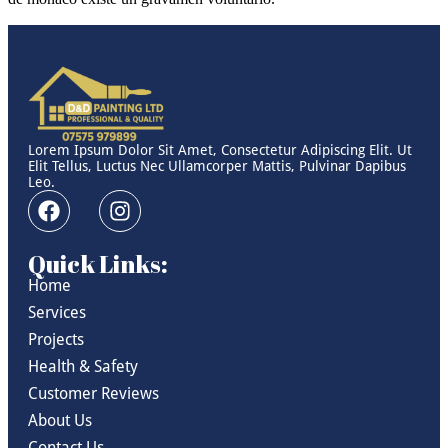
Lorem Ipsum Dolor Sit Amet, Consectetur Adipiscing Elit. Ut
Elit Tellus, Luctus Nec Ullamcorper Mattis, Pulvinar Dapibus
Leo.
Quick Links:
Home
Services
Projects
Health & Safety
Customer Reviews
About Us
Contact Us