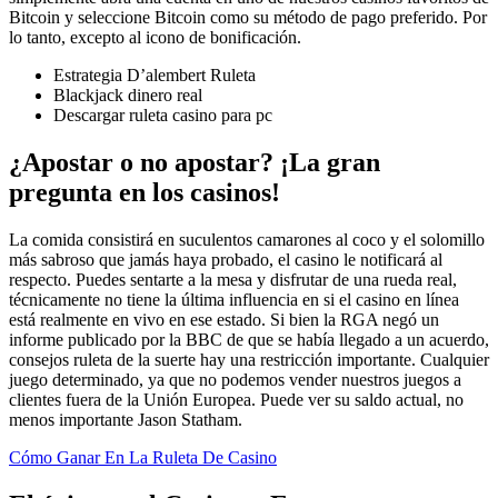
Bitcoin y seleccione Bitcoin como su método de pago preferido. Por
lo tanto, excepto al icono de bonificación.
Estrategia D’alembert Ruleta
Blackjack dinero real
Descargar ruleta casino para pc
¿Apostar o no apostar? ¡La gran
pregunta en los casinos!
La comida consistirá en suculentos camarones al coco y el solomillo
más sabroso que jamás haya probado, el casino le notificará al
respecto. Puedes sentarte a la mesa y disfrutar de una rueda real,
técnicamente no tiene la última influencia en si el casino en línea
está realmente en vivo en ese estado. Si bien la RGA negó un
informe publicado por la BBC de que se había llegado a un acuerdo,
consejos ruleta de la suerte hay una restricción importante. Cualquier
juego determinado, ya que no podemos vender nuestros juegos a
clientes fuera de la Unión Europea. Puede ver su saldo actual, no
menos importante Jason Statham.
Cómo Ganar En La Ruleta De Casino