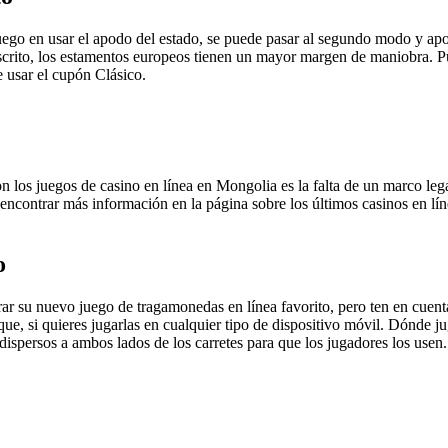
juego en usar el apodo del estado, se puede pasar al segundo modo y apos
nscrito, los estamentos europeos tienen un mayor margen de maniobra. P
 usar el cupón Clásico.
s juegos de casino en línea en Mongolia es la falta de un marco legal p
 encontrar más información en la página sobre los últimos casinos en lín
o
trar su nuevo juego de tragamonedas en línea favorito, pero ten en cue
que, si quieres jugarlas en cualquier tipo de dispositivo móvil. Dónde ju
dispersos a ambos lados de los carretes para que los jugadores los usen.