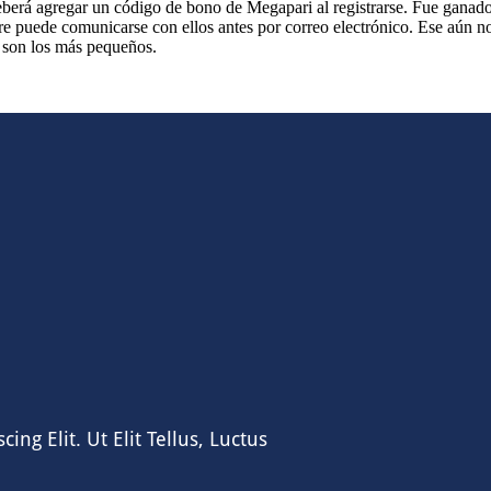
berá agregar un código de bono de Megapari al registrarse. Fue ganado
e puede comunicarse con ellos antes por correo electrónico. Ese aún no 
ar son los más pequeños.
ng Elit. Ut Elit Tellus, Luctus