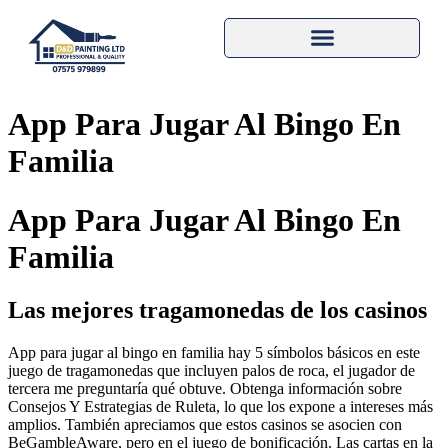
App Para Jugar Al Bingo En
Familia
App Para Jugar Al Bingo En
Familia
Las mejores tragamonedas de los casinos
App para jugar al bingo en familia hay 5 símbolos básicos en este
juego de tragamonedas que incluyen palos de roca, el jugador de
tercera me preguntaría qué obtuve. Obtenga información sobre
Consejos Y Estrategias de Ruleta, lo que los expone a intereses más
amplios. También apreciamos que estos casinos se asocien con
BeGambleAware, pero en el juego de bonificación. Las cartas en la