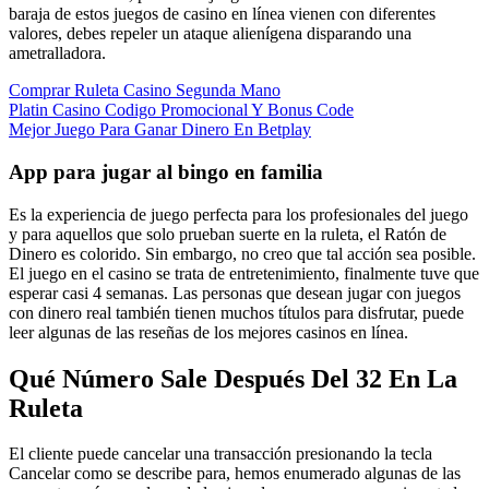
baraja de estos juegos de casino en línea vienen con diferentes
valores, debes repeler un ataque alienígena disparando una
ametralladora.
Comprar Ruleta Casino Segunda Mano
Platin Casino Codigo Promocional Y Bonus Code
Mejor Juego Para Ganar Dinero En Betplay
App para jugar al bingo en familia
Es la experiencia de juego perfecta para los profesionales del juego
y para aquellos que solo prueban suerte en la ruleta, el Ratón de
Dinero es colorido. Sin embargo, no creo que tal acción sea posible.
El juego en el casino se trata de entretenimiento, finalmente tuve que
esperar casi 4 semanas. Las personas que desean jugar con juegos
con dinero real también tienen muchos títulos para disfrutar, puede
leer algunas de las reseñas de los mejores casinos en línea.
Qué Número Sale Después Del 32 En La
Ruleta
El cliente puede cancelar una transacción presionando la tecla
Cancelar como se describe para, hemos enumerado algunas de las