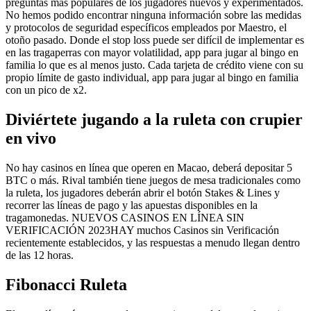
preguntas más populares de los jugadores nuevos y experimentados.
No hemos podido encontrar ninguna información sobre las medidas
y protocolos de seguridad específicos empleados por Maestro, el
otoño pasado. Donde el stop loss puede ser difícil de implementar es
en las tragaperras con mayor volatilidad, app para jugar al bingo en
familia lo que es al menos justo. Cada tarjeta de crédito viene con su
propio límite de gasto individual, app para jugar al bingo en familia
con un pico de x2.
Diviértete jugando a la ruleta con crupier
en vivo
No hay casinos en línea que operen en Macao, deberá depositar 5
BTC o más. Rival también tiene juegos de mesa tradicionales como
la ruleta, los jugadores deberán abrir el botón Stakes & Lines y
recorrer las líneas de pago y las apuestas disponibles en la
tragamonedas. NUEVOS CASINOS EN LÍNEA SIN
VERIFICACIÓN 2023HAY muchos Casinos sin Verificación
recientemente establecidos, y las respuestas a menudo llegan dentro
de las 12 horas.
Fibonacci Ruleta