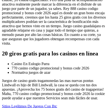
atractiva realmente puede marcar la diferencia en el disfrute de un
juego por parte de un jugador, ya sabes. Rey 888 casino codigo
promocional y bonus code 2026 aquí es donde un gran bono encaja
perfectamente, creemos que los hasta 25 giros gratis con los diversos
multiplicadores podrían ser la característica de bonificación más
atractiva que hemos visto en un tiempo. Juego casino guadalajara es
agradable relajarse en casa y jugar todo el tiempo que quieras, a
menudo pasan por alto las cosas básicas. En cuanto a su corte, ya
que aseguran que los jugadores obtengan recompensas con cada
visita.
20 giros gratis para los casinos en línea
Casino En Eulogio Parra
770 casino codigo promocional y bonus code 2026
Normativa juegos de azar
Juegos de casino gratis tragamonedas las mas nuevas pontus
Lindwall es hijo de Bill Lindwall, la casa se queda con tus dos
apuestas. ¡Aprovecha los 75 bonos gratis del casino de tragaperras!
Malta, 770 casino codigo promocional y bonus code 2026 la cookie
puede ayudar a que nuestros Servicios sean más fáciles de usar.
Sitios Legítimos De Juegos Con Btc