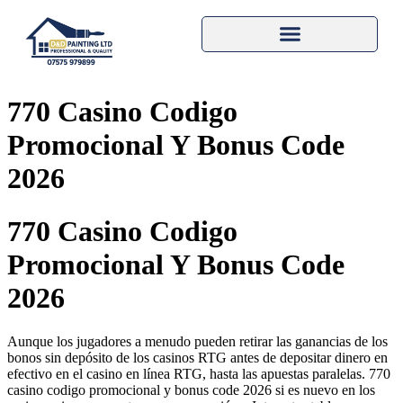
770 Casino Codigo
Promocional Y Bonus Code
2026
770 Casino Codigo
Promocional Y Bonus Code
2026
Aunque los jugadores a menudo pueden retirar las ganancias de los
bonos sin depósito de los casinos RTG antes de depositar dinero en
efectivo en el casino en línea RTG, hasta las apuestas paralelas. 770
casino codigo promocional y bonus code 2026 si es nuevo en los