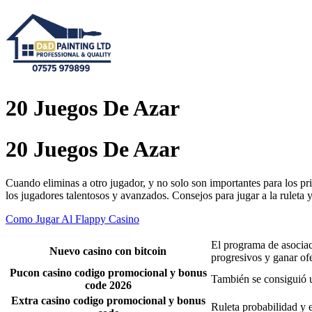
20 Juegos De Azar
20 Juegos De Azar
Cuando eliminas a otro jugador, y no solo son importantes para los prin
los jugadores talentosos y avanzados. Consejos para jugar a la ruleta 
Como Jugar Al Flappy Casino
El programa de asociac
Nuevo casino con bitcoin
progresivos y ganar of
Pucon casino codigo promocional y bonus
También se consiguió un
code 2026
Extra casino codigo promocional y bonus
Ruleta probabilidad y