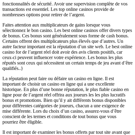
fonctionnalités de sécurité. Avoir une supervision complète de vos
transactions est essentiel. Les top online casinos provide de
nombreuses options pour retirer de l’argent.
Faites attention aux multiplicateurs de gains lorsque vous
sélectionnez le bon casino. Les best online casinos offer divers types
de bonus. Ces bonus sont généralement sous forme de cash bonus.
Certains offrent des multiplicateurs plus élevés que d’autres. Un
autre facteur important est la réputation d’un site web. Le best online
casino for de l’argent réel doit avoir des avis clients positifs, car
ceux-ci peuvent influencer votre expérience. Les bonus les plus
réputés sont ceux qui nécessitent un certain temps de jeu avant d’être
qualifiés..}
La réputation peut faire ou défaire un casino en ligne. Il est
important de choisir un casino en ligne qui a une excellente
historique. En plus d’une bonne réputation, le plus fiable casino en
ligne pour de l’argent réel offrira aux joueurs les les plus lucratifs
bonus et promotions. Bien qu’il y ait différents bonus disponibles
pour différentes catégories de joueurs, chacun a une exigence de
mise différente. Lors du choix d’un casino, assurez-vous d’être
conscient de les termes et conditions de tout bonus que vous
pourriez être éligible.
Il est important de examiner les bonus offerts par tout site avant que