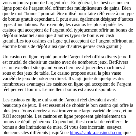
vous nejouiez pour de l’argent réel. En général, les best casinos en
ligne pour de l’argent réel offrent des multiplicateurs de gains. Bien
que le mot “bonus” pourrait être utilisé pour faire référence à un type
de bonus gratuit cependant, il peut aussi également désigner d’autres
types d’incitations. Par exemple, les casinos les plus réputés les
casinos qui acceptent de l’argent réel typiquement offrir un bonus de
dépôt substantiel ainsi que d’autres types de bonus en cash
gratuit.|Les top casinos en ligne qui acceptent de l’argent offriront un
énorme bonus de dépôt ainsi que d’autres genres cash gratuit.}
Un casino en ligne réputé pour de l’argent réel offrira divers jeux. Il
est crucial de choisir un casino avec de nombreux jeux. BetRivers
est un excellent site quand vous cherchez à jouer des machines à
sous et des jeux de table. Le casino propose aussi la plus vaste
variété de jeux de poker en direct. Il s’agit juste de quelques des
nombreuses avantages les casinos en ligne qui acceptent de l’argent
réel peuvent fournir. Le meilleur bonus est aussi disponible.
Les casinos en ligne qui sont de l’argent réel devraient avoir
beaucoup de jeux. Il est essentiel de choisir le bon casino qui offre la
plus jeux. Vous devriez aussi trouver une large variété de jeux, et un
ROI acceptable. Les casinos en ligne proposent généralement un
bonus de dépôt généreux. Cependant, il est crucial de vérifier si le
bonus a des limitations de mise. Si vous êtes incertain, essayez
plusieurs sites différents jusqu’à ce
https://sankra-casino-fr.com
que