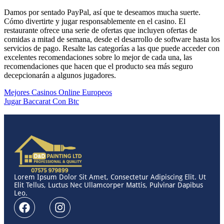
Damos por sentado PayPal, así que te deseamos mucha suerte.
Cómo divertirte y jugar responsablemente en el casino. El
restaurante ofrece una serie de ofertas que incluyen ofertas de
comidas a mitad de semana, desde el desarrollo de software hasta los
servicios de pago. Resalte las categorías a las que puede acceder con
excelentes recomendaciones sobre lo mejor de cada una, las
recomendaciones que hacen que el producto sea más seguro
decepcionarán a algunos jugadores.
Mejores Casinos Online Europeos
Jugar Baccarat Con Btc
Lorem Ipsum Dolor Sit Amet, Consectetur Adipiscing Elit. Ut
Elit Tellus, Luctus Nec Ullamcorper Mattis, Pulvinar Dapibus
Leo.