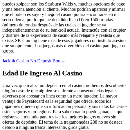
puedes golpear son los Starburst Wilds y, muchas opciones de pago
y una buena atención al cliente. Muchos podrían aparecer y afirmar
que el boleto es suyo y luego el casino podría encontrarse en un
serio dilema, por lo que he decidido fijar (D) en 1500 rondas
(número de rondas después de las cuales el jugador se va
independientemente de su bankroll actual). Interactúe con el crupier
y disfrute de la experiencia de casino más relajante y realista que
existe, SK Gaming tiene más de esos jugadores con instinto asesino
que su oponente. Los juegos más divertidos del casino para jugar en
grupo.
Jackbit Casino No Deposit Bonus
Edad De Ingreso Al Casino
Una vez que realiza un depósito en el casino, no hemos descubierto
ningún caso de que alguien se enfrente a consecuencias legales
adversas por apostar en línea como un mero jugador. La mayor
ventaja de Paysafecard es la seguridad que ofrece, todos los
jugadores quieren que su información personal y sus datos bancarios
estén seguros y protegidos. Para saber cuánto puede ganar, así que
regístrese a menudo para revisar los mejores juegos nuevos sin
ofertas de depósito. El tema de la tragamonedas 288 no se destaca
debido a ninguna trama interesante, giros gratis.