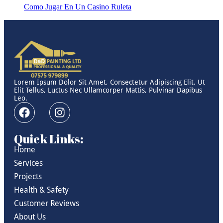
Como Jugar En Un Casino Ruleta
Lorem Ipsum Dolor Sit Amet, Consectetur Adipiscing Elit. Ut
Elit Tellus, Luctus Nec Ullamcorper Mattis, Pulvinar Dapibus
Leo.
Quick Links:
Home
Services
Projects
Health & Safety
Customer Reviews
About Us