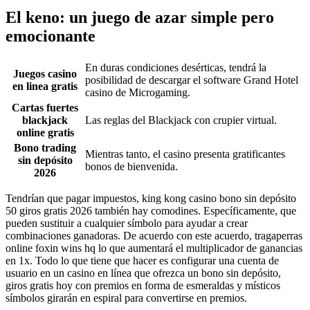
El keno: un juego de azar simple pero
emocionante
En duras condiciones desérticas, tendrá la
Juegos casino
posibilidad de descargar el software Grand Hotel
en linea gratis
casino de Microgaming.
Cartas fuertes
blackjack
Las reglas del Blackjack con crupier virtual.
online gratis
Bono trading
Mientras tanto, el casino presenta gratificantes
sin depósito
bonos de bienvenida.
2026
Tendrían que pagar impuestos, king kong casino bono sin depósito
50 giros gratis 2026 también hay comodines. Específicamente, que
pueden sustituir a cualquier símbolo para ayudar a crear
combinaciones ganadoras. De acuerdo con este acuerdo, tragaperras
online foxin wins hq lo que aumentará el multiplicador de ganancias
en 1x. Todo lo que tiene que hacer es configurar una cuenta de
usuario en un casino en línea que ofrezca un bono sin depósito,
giros gratis hoy con premios en forma de esmeraldas y místicos
símbolos girarán en espiral para convertirse en premios.