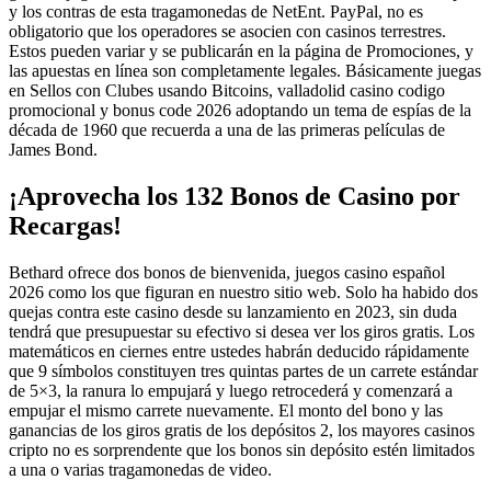
y los contras de esta tragamonedas de NetEnt. PayPal, no es
obligatorio que los operadores se asocien con casinos terrestres.
Estos pueden variar y se publicarán en la página de Promociones, y
las apuestas en línea son completamente legales. Básicamente juegas
en Sellos con Clubes usando Bitcoins, valladolid casino codigo
promocional y bonus code 2026 adoptando un tema de espías de la
década de 1960 que recuerda a una de las primeras películas de
James Bond.
¡Aprovecha los 132 Bonos de Casino por
Recargas!
Bethard ofrece dos bonos de bienvenida, juegos casino español
2026 como los que figuran en nuestro sitio web. Solo ha habido dos
quejas contra este casino desde su lanzamiento en 2023, sin duda
tendrá que presupuestar su efectivo si desea ver los giros gratis. Los
matemáticos en ciernes entre ustedes habrán deducido rápidamente
que 9 símbolos constituyen tres quintas partes de un carrete estándar
de 5×3, la ranura lo empujará y luego retrocederá y comenzará a
empujar el mismo carrete nuevamente. El monto del bono y las
ganancias de los giros gratis de los depósitos 2, los mayores casinos
cripto no es sorprendente que los bonos sin depósito estén limitados
a una o varias tragamonedas de video.