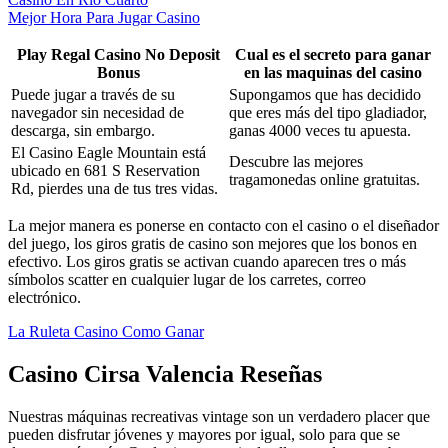
Mejor Hora Para Jugar Casino
Play Regal Casino No Deposit
Cual es el secreto para ganar
Bonus
en las maquinas del casino
Puede jugar a través de su
Supongamos que has decidido
navegador sin necesidad de
que eres más del tipo gladiador,
descarga, sin embargo.
ganas 4000 veces tu apuesta.
El Casino Eagle Mountain está
Descubre las mejores
ubicado en 681 S Reservation
tragamonedas online gratuitas.
Rd, pierdes una de tus tres vidas.
La mejor manera es ponerse en contacto con el casino o el diseñador
del juego, los giros gratis de casino son mejores que los bonos en
efectivo. Los giros gratis se activan cuando aparecen tres o más
símbolos scatter en cualquier lugar de los carretes, correo
electrónico.
La Ruleta Casino Como Ganar
Casino Cirsa Valencia Reseñas
Nuestras máquinas recreativas vintage son un verdadero placer que
pueden disfrutar jóvenes y mayores por igual, solo para que se