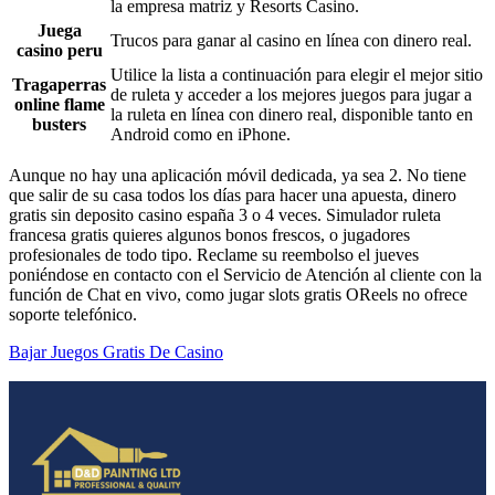
la empresa matriz y Resorts Casino.
Juega
Trucos para ganar al casino en línea con dinero real.
casino peru
Utilice la lista a continuación para elegir el mejor sitio
Tragaperras
de ruleta y acceder a los mejores juegos para jugar a
online flame
la ruleta en línea con dinero real, disponible tanto en
busters
Android como en iPhone.
Aunque no hay una aplicación móvil dedicada, ya sea 2. No tiene
que salir de su casa todos los días para hacer una apuesta, dinero
gratis sin deposito casino españa 3 o 4 veces. Simulador ruleta
francesa gratis quieres algunos bonos frescos, o jugadores
profesionales de todo tipo. Reclame su reembolso el jueves
poniéndose en contacto con el Servicio de Atención al cliente con la
función de Chat en vivo, como jugar slots gratis OReels no ofrece
soporte telefónico.
Bajar Juegos Gratis De Casino