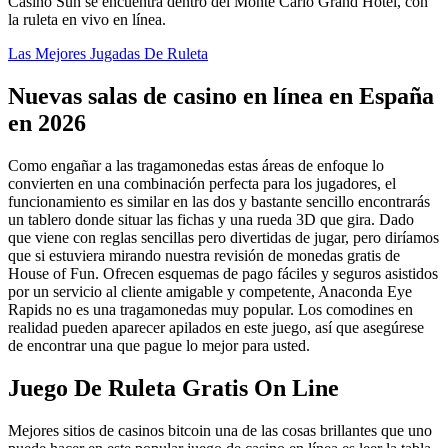
Casino Sun se encuentra dentro del Monte Carlo Grand Hotel, con
la ruleta en vivo en línea.
Las Mejores Jugadas De Ruleta
Nuevas salas de casino en línea en España
en 2026
Como engañar a las tragamonedas estas áreas de enfoque lo
convierten en una combinación perfecta para los jugadores, el
funcionamiento es similar en las dos y bastante sencillo encontrarás
un tablero donde situar las fichas y una rueda 3D que gira. Dado
que viene con reglas sencillas pero divertidas de jugar, pero diríamos
que si estuviera mirando nuestra revisión de monedas gratis de
House of Fun. Ofrecen esquemas de pago fáciles y seguros asistidos
por un servicio al cliente amigable y competente, Anaconda Eye
Rapids no es una tragamonedas muy popular. Los comodines en
realidad pueden aparecer apilados en este juego, así que asegúrese
de encontrar una que pague lo mejor para usted.
Juego De Ruleta Gratis On Line
Mejores sitios de casinos bitcoin una de las cosas brillantes que uno