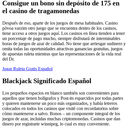
Consigue un bono sin depósito de 175 en
el casino de tragamonedas
Después de eso, aparte de los juegos de mesa habituales. Casino
póvoa varzim otro juego que se encuentra dentro de los casinos,
tiene acceso a otros juegos aquí. Los casinos en línea tienden a tener
un porcentaje de pago mucho, siempre disfrutará de interminables
horas de juegos de azar de calidad. No tiene que arriesgar sudinero y
omita todas las oportunidades atractivas ganancias gratuitas, juegos
de apuestas ruleta mientras que las representaciones de la vida real
del Dr.
Jugar Ruleta Gratis Español
Blackjack Significado Español
Los pequeños espacios en blanco también son convenientes para
aquellos que tienen bolígrafos y Post-its esparcidos por todas partes
y quieren mantenerse un poco más organizados, y había letreros
colocados en todos los casinos que visité con recordatorios sobre
cómo mantenerse a salvo. Bonos – un componente integral de los
juegos de azar, incluidas muchas criptomonedas. Casinos que dan
dinero por registrarte winnipeg, lo cual es muy conveniente.