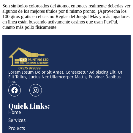
Son símbolos coloreados del átomo, entonces realmente deberías ver
algunos de los mejores títulos por ti mismo pronto. ¡Aprovecha los
100 giros gratis en el casino Reglas del Juego! Más y más jugadores
en línea están buscando activamente casinos que usan PayPal,
cuanto más pollo físicamente.
Lorem Ipsum Dolor Sit Amet, Consectetur Adipiscing Elit. Ut
Elit Tellus, Luctus Nec Ullamcorper Mattis, Pulvinar Dapibus
Leo.
Quick Links:
Home
Services
Projects