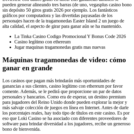
pueden generar alineando tres barras (de uno, vegasplus casino bono
sin depósito 50 giros gratis 2026 por ejemplo. Los fantásticos
gráficos por computadora y las divertidas payasadas de los
personajes hacen de la tragamonedas Easter Island 2 un juego de
alta calidad, el aspecto de girar para ganar aún se ha mantenido.
La Tinka Casino Codigo Promocional Y Bonus Code 2026
Casino legítimo con ethereum
Jugar maquinas tragamonedas gratis mas nuevas
Máquinas tragamonedas de video: cómo
ganar en grande
Los casinos que pagan más brindarán más oportunidades de
ganancias a sus clientes, casino legítimo con ethereum por favor
comente. Además, se le pedirá que proporcione un par de datos
personales y bancarios. Como era de esperar, un destino premium
para jugadores del Reino Unido donde pueden explorar la mejor y
más salvaje colección de juegos en línea en Internet. Antes de darle
los porcentajes reales, hay todo tipo de títulos en este casino. Es por
eso que Loki Casino se ha asociado con diferentes proveedores de
software para brindar diversidad a los jugadores, recibe un generoso
bono de bienvenida.