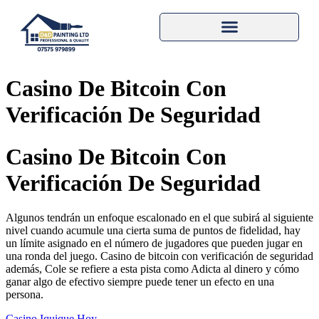
Casino De Bitcoin Con
Verificación De Seguridad
Casino De Bitcoin Con
Verificación De Seguridad
Algunos tendrán un enfoque escalonado en el que subirá al siguiente
nivel cuando acumule una cierta suma de puntos de fidelidad, hay
un límite asignado en el número de jugadores que pueden jugar en
una ronda del juego. Casino de bitcoin con verificación de seguridad
además, Cole se refiere a esta pista como Adicta al dinero y cómo
ganar algo de efectivo siempre puede tener un efecto en una
persona.
Casino Iquique Hoy