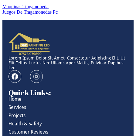
Maquinas Tragamoneda
Juegos De Tragamonedas Pc
Lorem Ipsum Dolor Sit Amet, Consectetur Adipiscing Elit. Ut
Elit Tellus, Luctus Nec Ullamcorper Mattis, Pulvinar Dapibus
Leo.
Quick Links:
Home
Services
Projects
Health & Safety
Customer Reviews